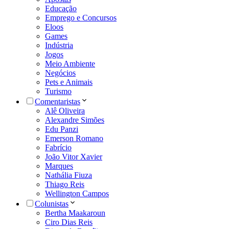
Educação
Emprego e Concursos
Eloos
Games
Indústria
Jogos
Meio Ambiente
Negócios
Pets e Animais
Turismo
Comentaristas
Alê Oliveira
Alexandre Simões
Edu Panzi
Emerson Romano
Fabrício
João Vitor Xavier
Marques
Nathália Fiuza
Thiago Reis
Wellington Campos
Colunistas
Bertha Maakaroun
Ciro Dias Reis