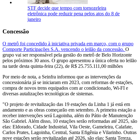
STF decide que tempo com tornozeleira
eletrônica pode reduzir pena pelos atos do 8 de
janeiro
Concessão
O metrô foi concedido à iniciativa privada em março, com o grupo
Comporte Participações S.A. vencendo o leilão da concessão.
O
grupo vai ser responsável pela gestão do metrô de Belo Horizonte
pelos próximos 30 anos. O grupo apresentou a única oferta no leilão
na tarde desta quinta-feira (22), de R$ 25.755.111,00 milhões
Por meio de nota, a Seinfra informou que as intervenções da
concessionária já se iniciaram em 2023, com reformas de estações,
compra de novos trens equipados com ar condicionado, Wi-FI e
diversas autalizações tecnológicas de sistemas.
"O projeto de revitalização das 19 estações da Linha 1 já está em
andamento e as obras começarão em setembro. A primeira estação a
receber intervenções será Lagoinha, além do Pátio de Manutenção
São Gabriel. Além disso, 10 estações serão reformadas até 2025, são
elas: Eldorado, Cidade Industrial, Vila Oeste, Gameleira, Calafate,
Carlos Prates, Lagoinha, Central, Santa Efigênia e Vilarinho. Outras
nove estações serão revitalizadas até 2026, são elas: Santa Tereza,