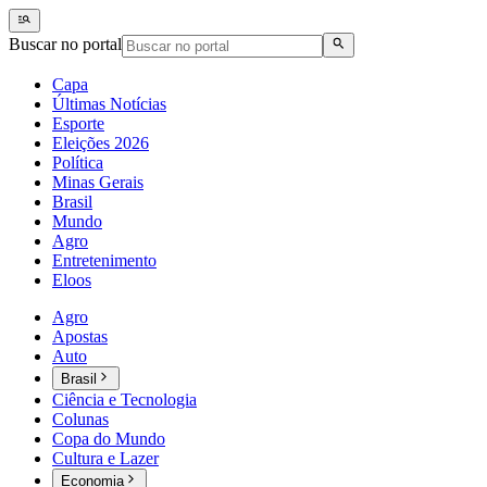
Buscar no portal
Capa
Últimas Notícias
Esporte
Eleições 2026
Política
Minas Gerais
Brasil
Mundo
Agro
Entretenimento
Eloos
Agro
Apostas
Auto
Brasil
Ciência e Tecnologia
Colunas
Copa do Mundo
Cultura e Lazer
Economia