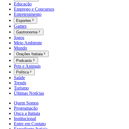
Educação
Emprego e Concursos
Entretenimento
Esportes
Games
Gastronomia
Jogos
Meio Ambiente
Mundo
Orações Itatiaia
Podcasts
Pets e Animais
Política
Saúde
Trends
Turismo
Últimas Notícias
Quem Somos
Programação
Ouça a Itatiaia
Institucional
Entre em Contato
Expediente Itatiaia