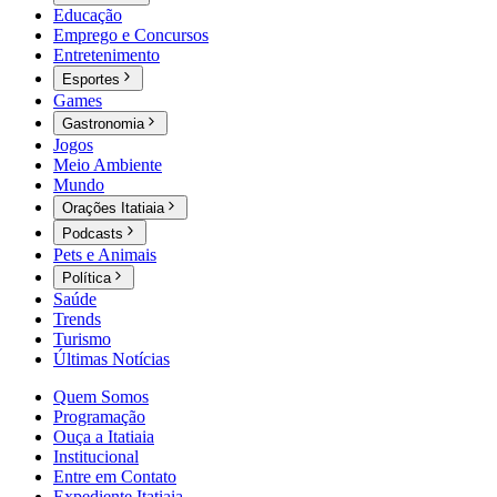
Educação
Emprego e Concursos
Entretenimento
Esportes
Games
Gastronomia
Jogos
Meio Ambiente
Mundo
Orações Itatiaia
Podcasts
Pets e Animais
Política
Saúde
Trends
Turismo
Últimas Notícias
Quem Somos
Programação
Ouça a Itatiaia
Institucional
Entre em Contato
Expediente Itatiaia