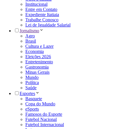
Institucional
Entre em Contato
Expediente Itatiaia
Trabalhe Conosco
Lei de Igualdade Salarial
Jornalismo
Agro
Brasil
Cultura e Lazer
Economia
Eleições 2026
Entretenimento
Gastronomia
Minas Gerais
Mundo
Política
Saúde
Esportes
Basquete
Copa do Mundo
eSports
Famosos do Esporte
Futebol Nacional
Futebol Internacional