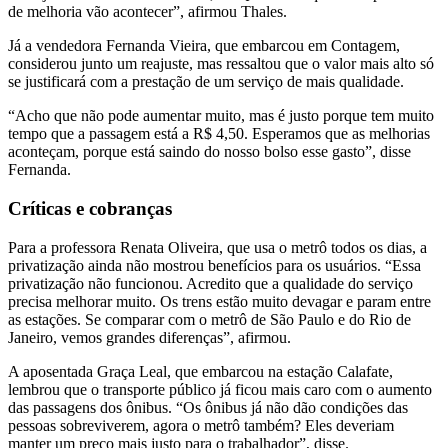
de melhoria vão acontecer”, afirmou Thales.
Já a vendedora Fernanda Vieira, que embarcou em Contagem,
considerou junto um reajuste, mas ressaltou que o valor mais alto só
se justificará com a prestação de um serviço de mais qualidade.
“Acho que não pode aumentar muito, mas é justo porque tem muito
tempo que a passagem está a R$ 4,50. Esperamos que as melhorias
aconteçam, porque está saindo do nosso bolso esse gasto”, disse
Fernanda.
Críticas e cobranças
Para a professora Renata Oliveira, que usa o metrô todos os dias, a
privatização ainda não mostrou benefícios para os usuários. “Essa
privatização não funcionou. Acredito que a qualidade do serviço
precisa melhorar muito. Os trens estão muito devagar e param entre
as estações. Se comparar com o metrô de São Paulo e do Rio de
Janeiro, vemos grandes diferenças”, afirmou.
A aposentada Graça Leal, que embarcou na estação Calafate,
lembrou que o transporte público já ficou mais caro com o aumento
das passagens dos ônibus. “Os ônibus já não dão condições das
pessoas sobreviverem, agora o metrô também? Eles deveriam
manter um preço mais justo para o trabalhador”, disse.