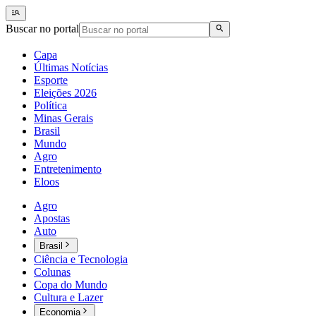
Buscar no portal
Capa
Últimas Notícias
Esporte
Eleições 2026
Política
Minas Gerais
Brasil
Mundo
Agro
Entretenimento
Eloos
Agro
Apostas
Auto
Brasil
Ciência e Tecnologia
Colunas
Copa do Mundo
Cultura e Lazer
Economia