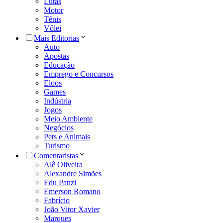
Lutas
Motor
Tênis
Vôlei
Mais Editorias
Auto
Apostas
Educação
Emprego e Concursos
Eloos
Games
Indústria
Jogos
Meio Ambiente
Negócios
Pets e Animais
Turismo
Comentaristas
Alê Oliveira
Alexandre Simões
Edu Panzi
Emerson Romano
Fabrício
João Vitor Xavier
Marques