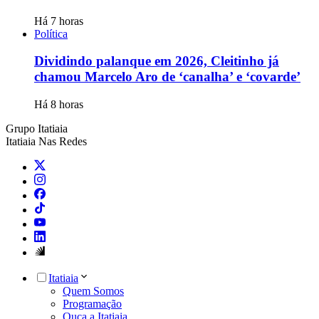
Há 7 horas
Política
Dividindo palanque em 2026, Cleitinho já
chamou Marcelo Aro de ‘canalha’ e ‘covarde’
Há 8 horas
Grupo Itatiaia
Itatiaia Nas Redes
Itatiaia
Quem Somos
Programação
Ouça a Itatiaia