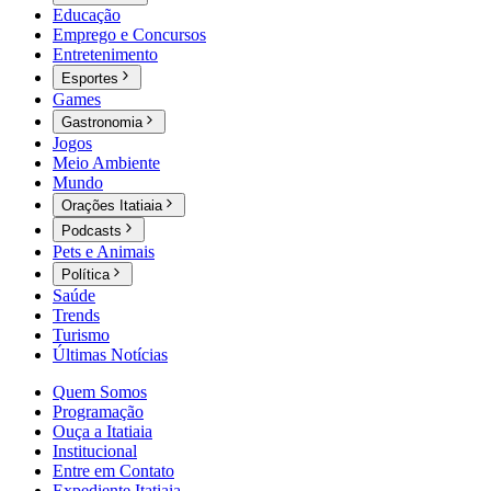
Educação
Emprego e Concursos
Entretenimento
Esportes
Games
Gastronomia
Jogos
Meio Ambiente
Mundo
Orações Itatiaia
Podcasts
Pets e Animais
Política
Saúde
Trends
Turismo
Últimas Notícias
Quem Somos
Programação
Ouça a Itatiaia
Institucional
Entre em Contato
Expediente Itatiaia