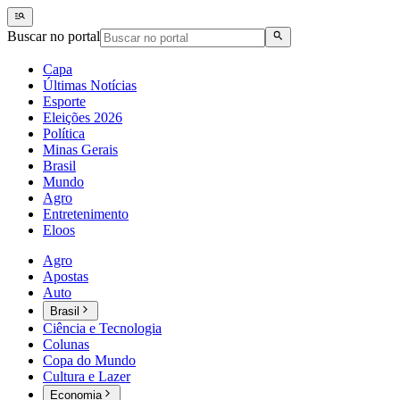
Buscar no portal
Capa
Últimas Notícias
Esporte
Eleições 2026
Política
Minas Gerais
Brasil
Mundo
Agro
Entretenimento
Eloos
Agro
Apostas
Auto
Brasil
Ciência e Tecnologia
Colunas
Copa do Mundo
Cultura e Lazer
Economia