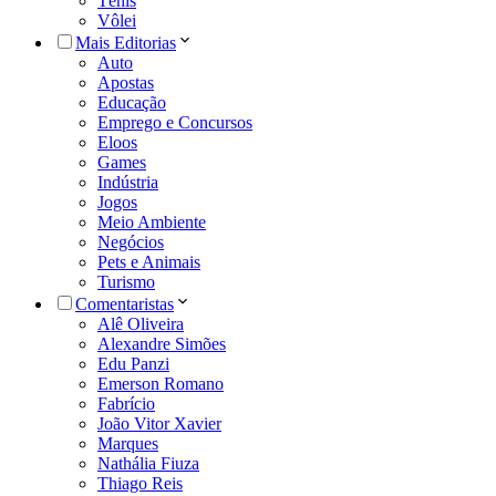
Tênis
Vôlei
Mais Editorias
Auto
Apostas
Educação
Emprego e Concursos
Eloos
Games
Indústria
Jogos
Meio Ambiente
Negócios
Pets e Animais
Turismo
Comentaristas
Alê Oliveira
Alexandre Simões
Edu Panzi
Emerson Romano
Fabrício
João Vitor Xavier
Marques
Nathália Fiuza
Thiago Reis