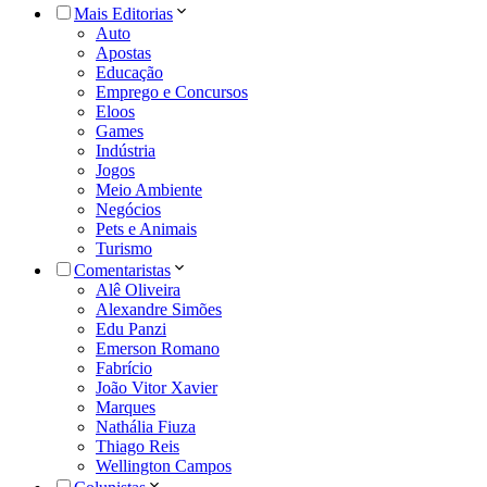
Mais Editorias
Auto
Apostas
Educação
Emprego e Concursos
Eloos
Games
Indústria
Jogos
Meio Ambiente
Negócios
Pets e Animais
Turismo
Comentaristas
Alê Oliveira
Alexandre Simões
Edu Panzi
Emerson Romano
Fabrício
João Vitor Xavier
Marques
Nathália Fiuza
Thiago Reis
Wellington Campos