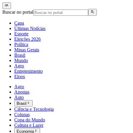
Buscar no portal
Capa
Últimas Notícias
Esporte
Eleições 2026
Política
Minas Gerais
Brasil
Mundo
Agro
Entretenimento
Eloos
Agro
Apostas
Auto
Brasil
Ciência e Tecnologia
Colunas
Copa do Mundo
Cultura e Lazer
Economia