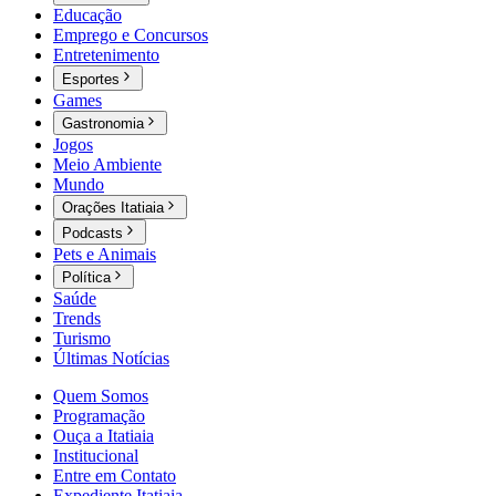
Educação
Emprego e Concursos
Entretenimento
Esportes
Games
Gastronomia
Jogos
Meio Ambiente
Mundo
Orações Itatiaia
Podcasts
Pets e Animais
Política
Saúde
Trends
Turismo
Últimas Notícias
Quem Somos
Programação
Ouça a Itatiaia
Institucional
Entre em Contato
Expediente Itatiaia