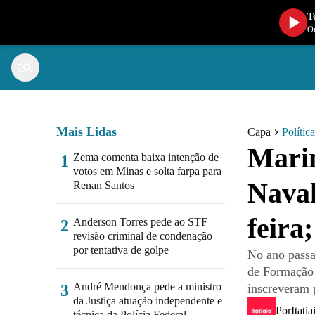
T
Ou
Mais Lidas
Capa
Política
Marin
Zema comenta baixa intenção de
1
votos em Minas e solta farpa para
Naval
Renan Santos
feira;
Anderson Torres pede ao STF
2
revisão criminal de condenação
por tentativa de golpe
No ano passa
de Formação 
André Mendonça pede a ministro
3
inscreveram 
da Justiça atuação independente e
Por
Itatia
técnica da Polícia Federal