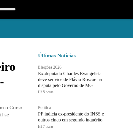
Últimas Notícias
iro
Eleições 2026
Ex-deputado Charlles Evangelista
-
deve ser vice de Flávio Roscoe na
disputa pelo Governo de MG
Há 5 horas
am o Curso
Política
PF indicia ex-presidente do INSS e
l se
outros cinco em segundo inquérito
Há 7 horas