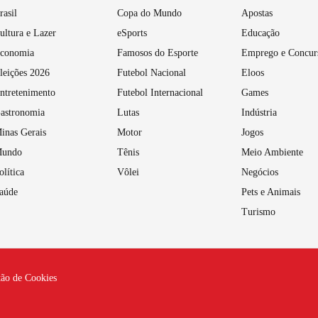
rasil
Copa do Mundo
Apostas
ultura e Lazer
eSports
Educação
conomia
Famosos do Esporte
Emprego e Concur
leições 2026
Futebol Nacional
Eloos
ntretenimento
Futebol Internacional
Games
astronomia
Lutas
Indústria
inas Gerais
Motor
Jogos
undo
Tênis
Meio Ambiente
olítica
Vôlei
Negócios
aúde
Pets e Animais
Turismo
tão de Cookies