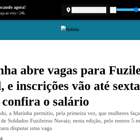
ocando agora!
Belo Horizonte
ça ao vivo
/
24h
ha abre vagas para Fuzile
, e inscrições vão até sexta
 confira o salário
do, a Marinha permitiu, pela primeira vez, que mulheres faç
de Soldados Fuzileiros Navais; nesta edição, pelo menos 5 mi
para disputar uma vaga
ia