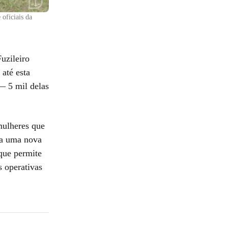
oficiais da
uzileiro
 até esta
— 5 mil delas
mulheres que
s a uma nova
que permite
s operativas