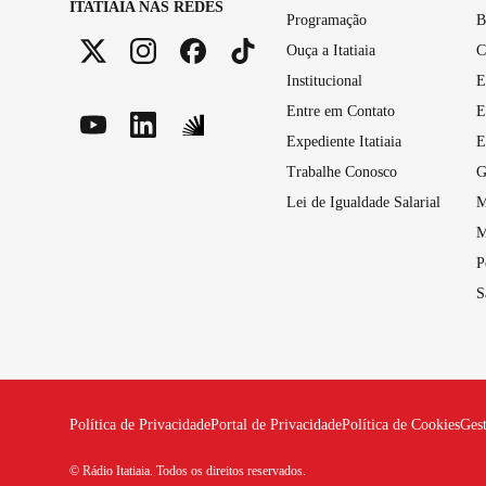
ITATIAIA NAS REDES
Programação
B
Ouça a Itatiaia
C
Institucional
E
Entre em Contato
E
Expediente Itatiaia
E
Trabalhe Conosco
G
Lei de Igualdade Salarial
M
M
P
S
Política de Privacidade
Portal de Privacidade
Política de Cookies
Ges
© Rádio Itatiaia. Todos os direitos reservados.