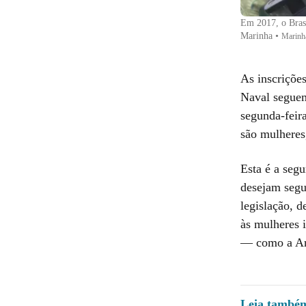
Em 2017, o Brasi
Marinha
•
Marinha
As inscriçõe
Naval seguem 
segunda-feir
são mulheres
Esta é a seg
desejam segu
legislação, 
às mulheres i
— como a Arm
Leia també