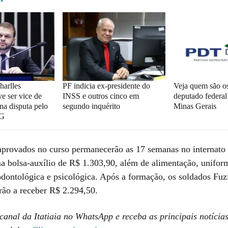
arlles
PF indicia ex-presidente do
Veja quem são os
e ser vice de
INSS e outros cinco em
deputado federa
na disputa pelo
segundo inquérito
Minas Gerais
MG
 aprovados no curso permanecerão as 17 semanas no internato
a bolsa-auxílio de R$ 1.303,90, além de alimentação, unifor
odontológica e psicológica. Após a formação, os soldados Fuzi
rão a receber R$ 2.294,50.
canal da Itatiaia no WhatsApp e receba as principais notícia