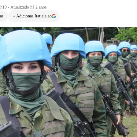
5h10
•
Atualizado
há 2 anos
ar
Adicionar Itatiaia ao