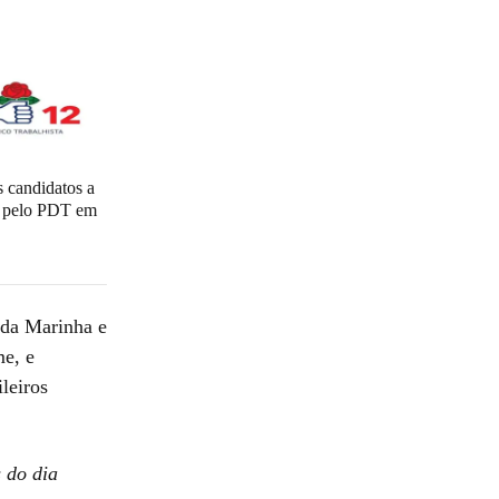
 candidatos a
l pelo PDT em
 da Marinha e
me, e
leiros
s do dia