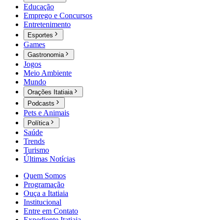
Educação
Emprego e Concursos
Entretenimento
Esportes
Games
Gastronomia
Jogos
Meio Ambiente
Mundo
Orações Itatiaia
Podcasts
Pets e Animais
Política
Saúde
Trends
Turismo
Últimas Notícias
Quem Somos
Programação
Ouça a Itatiaia
Institucional
Entre em Contato
Expediente Itatiaia