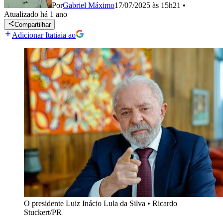
Por
Gabriel Máximo
17/07/2025 às 15h21
•
Atualizado
há 1 ano
Compartilhar
Adicionar Itatiaia ao
O presidente Luiz Inácio Lula da Silva
•
Ricardo
Stuckert/PR