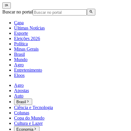
Buscar no portal
Capa
Últimas Notícias
Esporte
Eleições 2026
Política
Minas Gerais
Brasil
Mundo
Agro
Entretenimento
Eloos
Agro
Apostas
Auto
Brasil
Ciência e Tecnologia
Colunas
Copa do Mundo
Cultura e Lazer
Economia