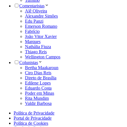
Turismo
Comentaristas
Alê Oliveira
Alexandre Simões
Edu Panzi
Emerson Romano
Fabrício
João Vitor Xavier
Marques
Nathália Fiuza
Thiago Reis
Wellington Campos
Colunistas
Bertha Maakaroun
Ciro Dias Reis
Direto de Brasília
Edilene Lopes
Eduardo Costa
Poder em Minas
Rita Mundim
Valdir Barbosa
Política de Privacidade
Portal de Privacidade
Política de Cookies