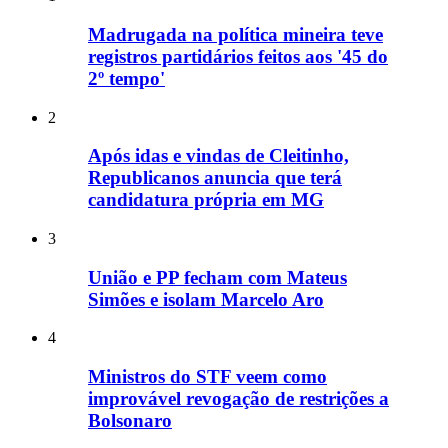
Madrugada na política mineira teve
registros partidários feitos aos '45 do
2º tempo'
2
Após idas e vindas de Cleitinho,
Republicanos anuncia que terá
candidatura própria em MG
3
União e PP fecham com Mateus
Simões e isolam Marcelo Aro
4
Ministros do STF veem como
improvável revogação de restrições a
Bolsonaro