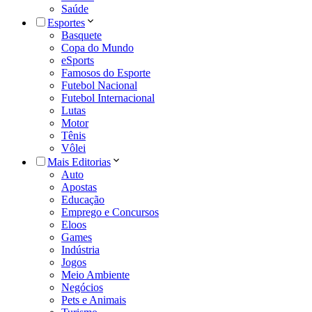
Saúde
Esportes
Basquete
Copa do Mundo
eSports
Famosos do Esporte
Futebol Nacional
Futebol Internacional
Lutas
Motor
Tênis
Vôlei
Mais Editorias
Auto
Apostas
Educação
Emprego e Concursos
Eloos
Games
Indústria
Jogos
Meio Ambiente
Negócios
Pets e Animais