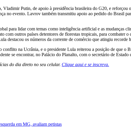
ladimir Putin, de apoio à presidência brasileira do G20, e reforçou o 
sença no evento. Lavrov também transmitiu apoio ao pedido do Brasil 
al para lidar com temas como inteligência artificial e as mudanças cli
junto com outros países detentores de florestas tropicais, para combater
a destacou os números da corrente de comércio que atingiu recorde his
conflito na Ucrânia, e o presidente Lula reiterou a posição de que o Br
idente se encontrar, no Palácio do Planalto, com o secretário de Estad
cias do dia direto no seu celular.
Clique aqui e se inscreva.
esquerda em MG, avaliam petistas