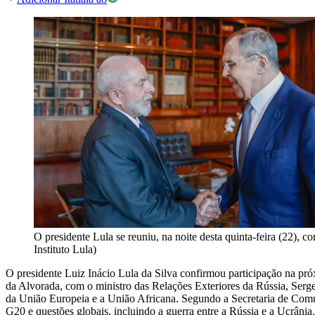
O presidente Lula se reuniu, na noite desta quinta-feira (22), 
Instituto Lula)
O presidente Luiz Inácio Lula da Silva confirmou participação na próx
da Alvorada, com o ministro das Relações Exteriores da Rússia, Serg
da União Europeia e a União Africana. Segundo a Secretaria de Comun
G20 e questões globais, incluindo a guerra entre a Rússia e a Ucrânia.