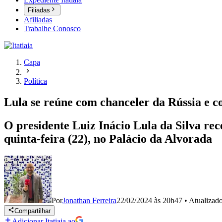
Filiadas
Afiliadas
Trabalhe Conosco
Capa
Política
Lula se reúne com chanceler da Rússia e c
O presidente Luiz Inácio Lula da Silva rec
quinta-feira (22), no Palácio da Alvorada
Por
Jonathan Ferreira
22/02/2024 às 20h47
•
Atualizad
Compartilhar
Adicionar Itatiaia ao