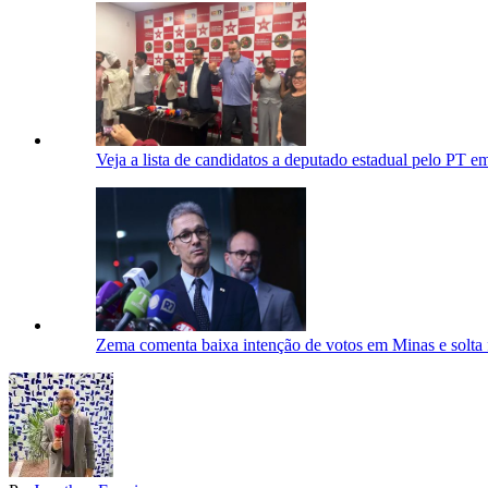
Veja a lista de candidatos a deputado estadual pelo PT 
Zema comenta baixa intenção de votos em Minas e solta 