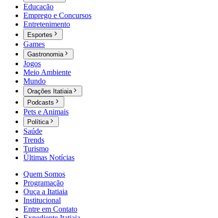
Educação
Emprego e Concursos
Entretenimento
Esportes
Games
Gastronomia
Jogos
Meio Ambiente
Mundo
Orações Itatiaia
Podcasts
Pets e Animais
Política
Saúde
Trends
Turismo
Últimas Notícias
Quem Somos
Programação
Ouça a Itatiaia
Institucional
Entre em Contato
Expediente Itatiaia