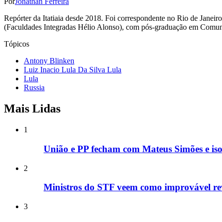
Por
Jonathan Ferreira
Repórter da Itatiaia desde 2018. Foi correspondente no Rio de Janei
(Faculdades Integradas Hélio Alonso), com pós-graduação em Comunic
Tópicos
Antony Blinken
Luiz Inacio Lula Da Silva Lula
Lula
Russia
Mais Lidas
1
União e PP fecham com Mateus Simões e is
2
Ministros do STF veem como improvável rev
3