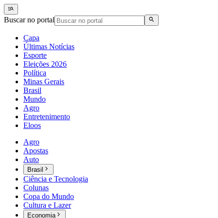
Buscar no portal
Capa
Últimas Notícias
Esporte
Eleições 2026
Política
Minas Gerais
Brasil
Mundo
Agro
Entretenimento
Eloos
Agro
Apostas
Auto
Brasil
Ciência e Tecnologia
Colunas
Copa do Mundo
Cultura e Lazer
Economia