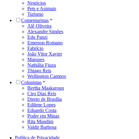
Negócios
Pets e Animais
Turismo
Comentaristas
Alê Oliveira
Alexandre Simões
Edu Panzi
Emerson Romano
Fabrício
João Vitor Xavier
Marques
Nathália Fiuza
Thiago Reis
Wellington Campos
Colunistas
Bertha Maakaroun
Ciro Dias Reis
Direto de Brasília
Edilene Lopes
Eduardo Costa
Poder em Minas
Rita Mundim
Valdir Barbosa
Política de Privacidade