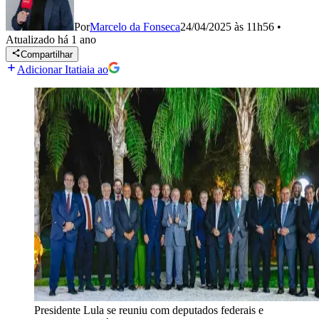
Por
Marcelo da Fonseca
24/04/2025 às 11h56
•
Atualizado
há 1 ano
Compartilhar
Adicionar Itatiaia ao
Presidente Lula se reuniu com deputados federais e