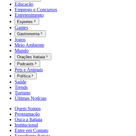
Educação
Emprego e Concursos
Entretenimento
Esportes
Games
Gastronomia
Jogos
Meio Ambiente
Mundo
Orações Itatiaia
Podcasts
Pets e Animais
Política
Saúde
Trends
Turismo
Últimas Notícias
Quem Somos
Programação
Ouça a Itatiaia
Institucional
Entre em Contato
Expediente Itatiaia