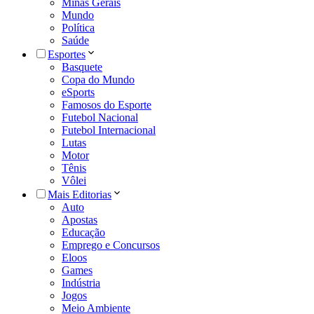
Minas Gerais
Mundo
Política
Saúde
Esportes
Basquete
Copa do Mundo
eSports
Famosos do Esporte
Futebol Nacional
Futebol Internacional
Lutas
Motor
Tênis
Vôlei
Mais Editorias
Auto
Apostas
Educação
Emprego e Concursos
Eloos
Games
Indústria
Jogos
Meio Ambiente