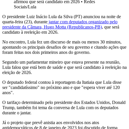
afirmou que será candidato em 2026
•
Redes
Sociais/Lula
O presidente Luiz Inácio Lula da Silva (PT) anunciou na noite de
quarta-feira (23), durante
jantar com deputados organizado pelo
presidente da Câmara, Hugo Motta (Republicanos-PB)
, que será
candidato à reeleição em 2026.
No encontro, Lula fez um discurso de mais ou menos 30 minutos,
apontando os principais desafios de seu governo e citando ações que
foram feitas nos dois primeiros anos do governo.
Segundo um parlamentar mineiro que estava presente na reunião,
Lula falou que está bem de saúde e que será candidato à reeleição na
eleição de 2026.
O deputado federal contou à reportagem da Itatiaia que Lula disse
ser "candidatíssimo" no próximo ano e que "espera viver até 120
anos".
O tarifaço determinado pelo presidente dos Estados Unidos, Donald
Trump, também foi tema da conversa de Lula com os deputados
durante o jantar.
Já o projeto que prevê anistia aos envolvidos nos atos
antidemocráticos de 8 de janeiro de 2023 foi discutido de forma