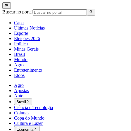
Buscar no portal
Capa
Últimas Notícias
Esporte
Eleições 2026
Política
Minas Gerais
Brasil
Mundo
Agro
Entretenimento
Eloos
Agro
Apostas
Auto
Brasil
Ciência e Tecnologia
Colunas
Copa do Mundo
Cultura e Lazer
Economia