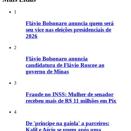
1
Flávio Bolsonaro anuncia quem será
seu vice nas eleições presidenciais de
2026
2
Flávio Bolsonaro anuncia
candidatura de Flávio Roscoe ao
governo de Minas
3
Fraude no INSS: Mulher de senador
recebeu mais de R$ 11 milhões em Pix
4
De 'príncipe na gaiola' a parceiros:
Kalil e Aécio se unem após uma