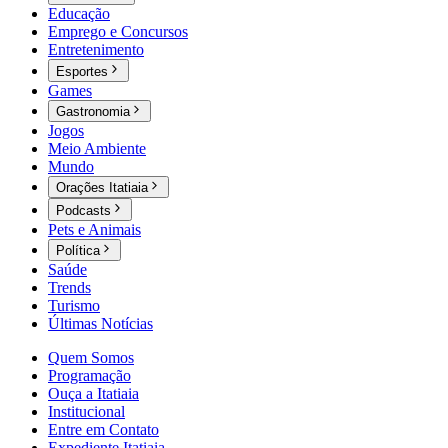
Educação
Emprego e Concursos
Entretenimento
Esportes
Games
Gastronomia
Jogos
Meio Ambiente
Mundo
Orações Itatiaia
Podcasts
Pets e Animais
Política
Saúde
Trends
Turismo
Últimas Notícias
Quem Somos
Programação
Ouça a Itatiaia
Institucional
Entre em Contato
Expediente Itatiaia