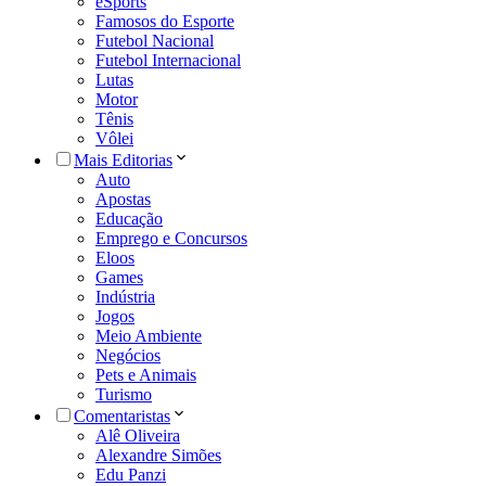
eSports
Famosos do Esporte
Futebol Nacional
Futebol Internacional
Lutas
Motor
Tênis
Vôlei
Mais Editorias
Auto
Apostas
Educação
Emprego e Concursos
Eloos
Games
Indústria
Jogos
Meio Ambiente
Negócios
Pets e Animais
Turismo
Comentaristas
Alê Oliveira
Alexandre Simões
Edu Panzi