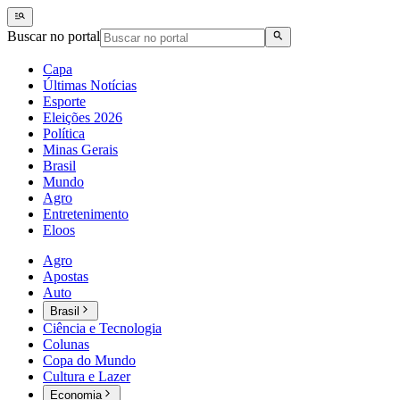
Buscar no portal
Capa
Últimas Notícias
Esporte
Eleições 2026
Política
Minas Gerais
Brasil
Mundo
Agro
Entretenimento
Eloos
Agro
Apostas
Auto
Brasil
Ciência e Tecnologia
Colunas
Copa do Mundo
Cultura e Lazer
Economia