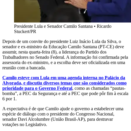
Presidente Lula e Senador Camilo Santana
•
Ricardo
Stuckert/PR
Depois de um convite do presidente Luiz Inácio Lula da Silva, o
senador e ex-ministro da Educação Camilo Santana (PT-CE) deve
assumir, nesta quarta-feira (8), a liderança do Partido dos
Trabalhadores no Senado Federal. A informação foi confirmada pela
assessoria do ex-ministro, e a escolha deve ser oficializada em uma
reunião com a bancada.
Camilo esteve com Lula em uma agenda interna no Palácio da
Alvorada, e discutiu diversos temas que são considerados como
prioridade para o Governo Federal
, como as chamadas “pautas-
bomba”, a PEC da Segurança e até a PEC que pode pôr fim à escala
6 por 1.
A expectativa é de que Camilo ajude o governo a estabelecer uma
espécie de diálogo com o presidente do Congresso Nacional,
senador Davi Alcolumbre (União Brasil-AP), para destravar
votações no Legislativo.