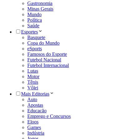
Gastronomia
Minas Gerais
Mundo
Política
Saúde
Esportes
Basquete
Copa do Mundo
eSports
Famosos do Esporte
Futebol Nacional
Futebol Internacional
Lutas
Motor
Tênis
Vôlei
Mais Editorias
Auto
Apostas
Educação
Emprego e Concursos
Eloos
Games
Indústria
Jogos