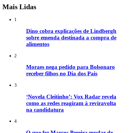
Mais Lidas
1
Dino cobra explicações de Lindbergh
sobre emenda destinada a compra de
alimentos
2
Moraes nega pedido para Bolsonaro
receber filhos no Dia dos Pais
3
‘Novela Cleitinho’: Vox Radar revela
como as redes reagiram à reviravolta
na candidatura
4
O que fez Marcos Pereira mudar de