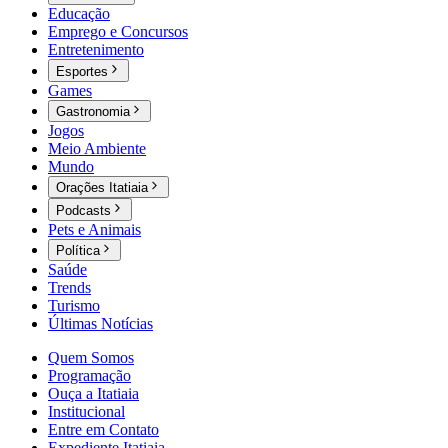
Educação
Emprego e Concursos
Entretenimento
Esportes
Games
Gastronomia
Jogos
Meio Ambiente
Mundo
Orações Itatiaia
Podcasts
Pets e Animais
Política
Saúde
Trends
Turismo
Últimas Notícias
Quem Somos
Programação
Ouça a Itatiaia
Institucional
Entre em Contato
Expediente Itatiaia