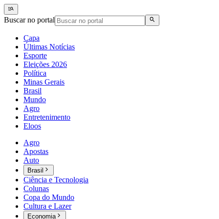
Buscar no portal
Capa
Últimas Notícias
Esporte
Eleições 2026
Política
Minas Gerais
Brasil
Mundo
Agro
Entretenimento
Eloos
Agro
Apostas
Auto
Brasil
Ciência e Tecnologia
Colunas
Copa do Mundo
Cultura e Lazer
Economia