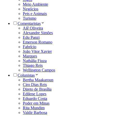
Meio Ambiente
Negócios
Pets e Animais
Turismo
Comentaristas
Alê Oliveira
Alexandre Simões
Edu Panzi
Emerson Romano
Fabrício
João Vitor Xavier
Marques
Nathália Fiuza
Thiago Reis
Wellington Campos
Colunistas
Bertha Maakaroun
Ciro Dias Reis
Direto de Brasília
Edilene Lopes
Eduardo Costa
Poder em Minas
Rita Mundim
Valdir Barbosa