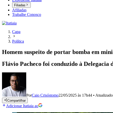
Filiadas
Afiliadas
Trabalhe Conosco
Capa
Política
Homem suspeito de portar bomba em minist
Flávio Pacheco foi conduzido à Delegacia d
Por
Caio Crisóstomo
22/05/2025 às 17h44
•
Atualizad
Compartilhar
Adicionar Itatiaia ao