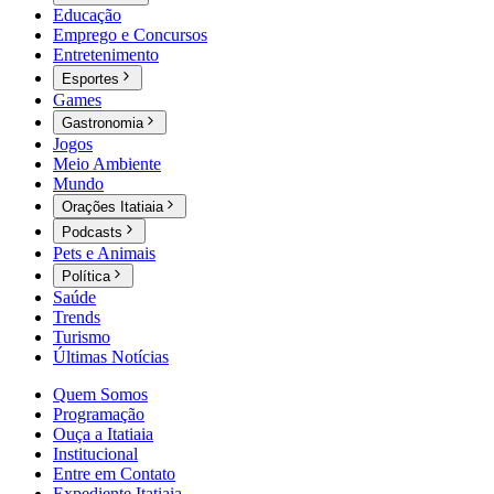
Educação
Emprego e Concursos
Entretenimento
Esportes
Games
Gastronomia
Jogos
Meio Ambiente
Mundo
Orações Itatiaia
Podcasts
Pets e Animais
Política
Saúde
Trends
Turismo
Últimas Notícias
Quem Somos
Programação
Ouça a Itatiaia
Institucional
Entre em Contato
Expediente Itatiaia