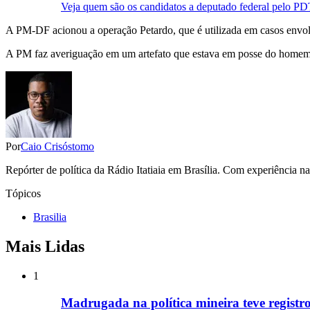
Veja quem são os candidatos a deputado federal pelo P
A PM-DF acionou a operação Petardo, que é utilizada em casos envolv
A PM faz averiguação em um artefato que estava em posse do homem
Por
Caio Crisóstomo
Repórter de política da Rádio Itatiaia em Brasília. Com experiência n
Tópicos
Brasilia
Mais Lidas
1
Madrugada na política mineira teve registros