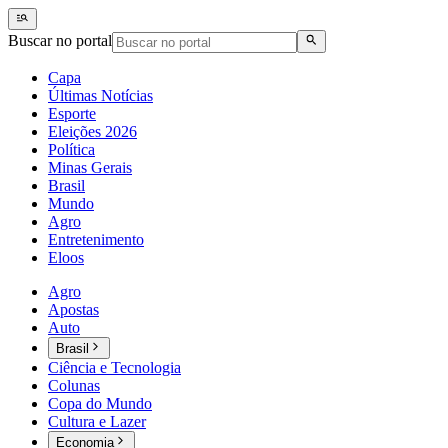
Buscar no portal
Capa
Últimas Notícias
Esporte
Eleições 2026
Política
Minas Gerais
Brasil
Mundo
Agro
Entretenimento
Eloos
Agro
Apostas
Auto
Brasil
Ciência e Tecnologia
Colunas
Copa do Mundo
Cultura e Lazer
Economia