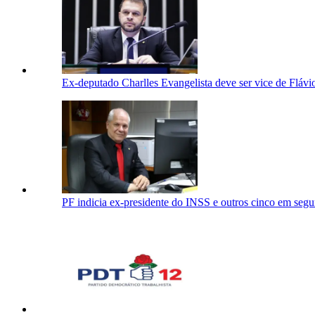
Ex-deputado Charlles Evangelista deve ser vice de Flá
PF indicia ex-presidente do INSS e outros cinco em segu