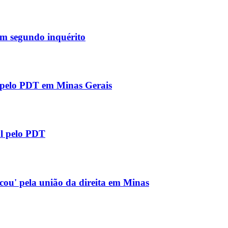
 em segundo inquérito
l pelo PDT em Minas Gerais
al pelo PDT
icou' pela união da direita em Minas