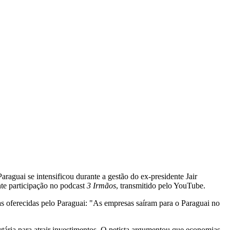
Paraguai se intensificou durante a gestão do ex-presidente Jair
ante participação no podcast
3 Irmãos
, transmitido pelo YouTube.
s oferecidas pelo Paraguai: "As empresas saíram para o Paraguai no
tária para atrair investimentos. O petista argumentou que economias