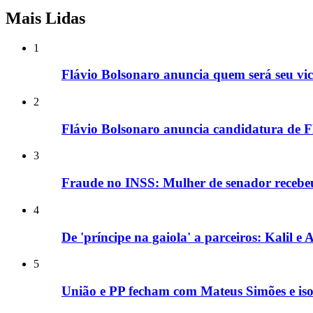
Mais Lidas
1
Flávio Bolsonaro anuncia quem será seu vice
2
Flávio Bolsonaro anuncia candidatura de F
3
Fraude no INSS: Mulher de senador recebe
4
De 'príncipe na gaiola' a parceiros: Kalil 
5
União e PP fecham com Mateus Simões e is