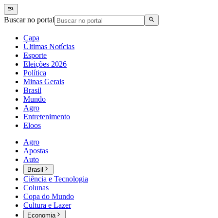
Buscar no portal
Capa
Últimas Notícias
Esporte
Eleições 2026
Política
Minas Gerais
Brasil
Mundo
Agro
Entretenimento
Eloos
Agro
Apostas
Auto
Brasil
Ciência e Tecnologia
Colunas
Copa do Mundo
Cultura e Lazer
Economia