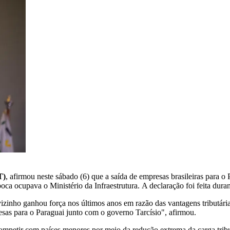
T)
, afirmou neste sábado (6) que a saída de empresas brasileiras para o 
poca ocupava o Ministério da Infraestrutura. A declaração foi feita dur
inho ganhou força nos últimos anos em razão das vantagens tributária
as para o Paraguai junto com o governo Tarcísio", afirmou.
ompetir com países menores por meio da redução extrema da carga tribu