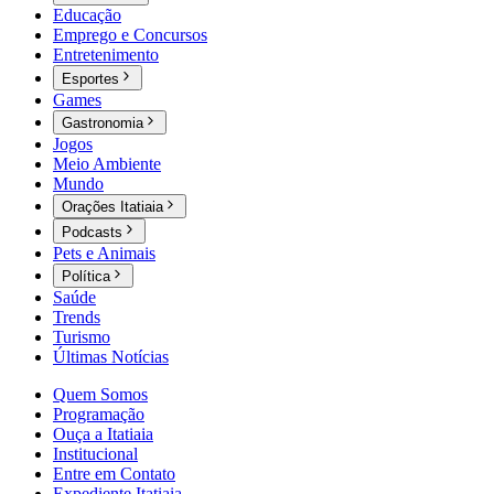
Educação
Emprego e Concursos
Entretenimento
Esportes
Games
Gastronomia
Jogos
Meio Ambiente
Mundo
Orações Itatiaia
Podcasts
Pets e Animais
Política
Saúde
Trends
Turismo
Últimas Notícias
Quem Somos
Programação
Ouça a Itatiaia
Institucional
Entre em Contato
Expediente Itatiaia