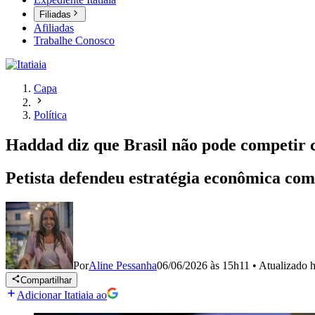
Filiadas
Afiliadas
Trabalhe Conosco
Capa
Política
Haddad diz que Brasil não pode competir 
Petista defendeu estratégia econômica co
Por
Aline Pessanha
06/06/2026 às 15h11
•
Atualizado
h
Compartilhar
Adicionar Itatiaia ao