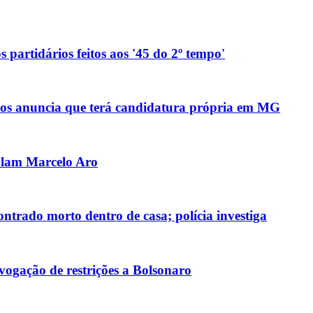
 partidários feitos aos '45 do 2º tempo'
anos anuncia que terá candidatura própria em MG
olam Marcelo Aro
ntrado morto dentro de casa; polícia investiga
ogação de restrições a Bolsonaro