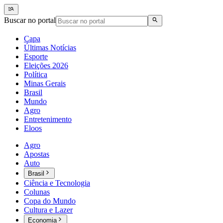
Buscar no portal
Capa
Últimas Notícias
Esporte
Eleições 2026
Política
Minas Gerais
Brasil
Mundo
Agro
Entretenimento
Eloos
Agro
Apostas
Auto
Brasil
Ciência e Tecnologia
Colunas
Copa do Mundo
Cultura e Lazer
Economia