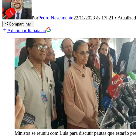
Por
Pedro Nascimento
22/11/2023 às 17h21
•
Atualiza
Compartilhar
Adicionar Itatiaia ao
Ministra se reuniu com Lula para discutir pautas que estarão p