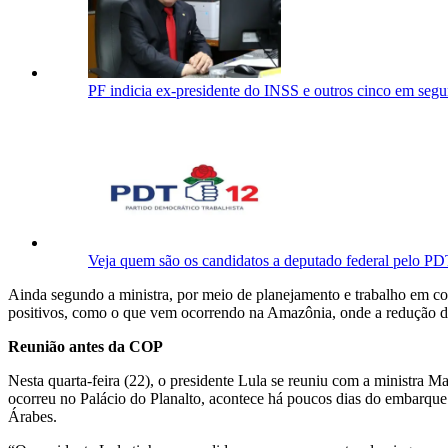
PF indicia ex-presidente do INSS e outros cinco em segu
Veja quem são os candidatos a deputado federal pelo P
Ainda segundo a ministra, por meio de planejamento e trabalho em con
positivos, como o que vem ocorrendo na Amazônia, onde a redução do
Reunião antes da COP
Nesta quarta-feira (22), o presidente Lula se reuniu com a ministra M
ocorreu no Palácio do Planalto, acontece há poucos dias do embarqu
Árabes.