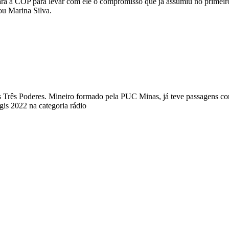
para a COP para levar com ele o compromisso que já assumiu no primeir
ou Marina Silva.
a dos Três Poderes. Mineiro formado pela PUC Minas, já teve passagens
s 2022 na categoria rádio