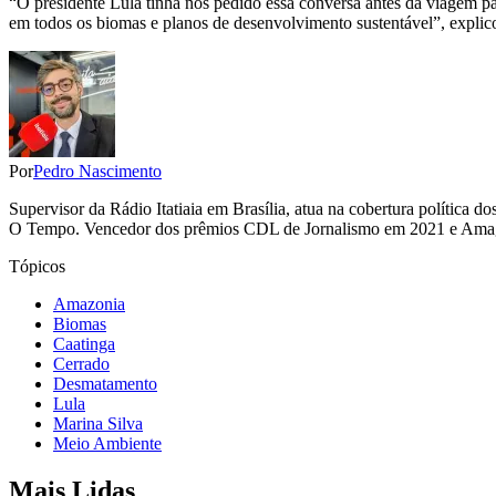
“O presidente Lula tinha nos pedido essa conversa antes da viagem 
em todos os biomas e planos de desenvolvimento sustentável”, explic
Por
Pedro Nascimento
Supervisor da Rádio Itatiaia em Brasília, atua na cobertura polític
O Tempo. Vencedor dos prêmios CDL de Jornalismo em 2021 e Amagi
Tópicos
Amazonia
Biomas
Caatinga
Cerrado
Desmatamento
Lula
Marina Silva
Meio Ambiente
Mais Lidas