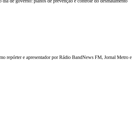
o dia de governo: planos de prevenção e controle do desmatamento
 como repórter e apresentador por Rádio BandNews FM, Jornal Metro e