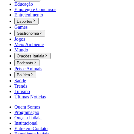
Educação
Emprego e Concursos
Entretenimento
Esportes
Games
Gastronomia
Jogos
Meio Ambiente
Mundo
Orações Itatiaia
Podcasts
Pets e Animais
Política
Saúde
Trends
Turismo
Últimas Notícias
Quem Somos
Programação
Ouça a Itatiaia
Institucional
Entre em Contato
Expediente Itatiaia