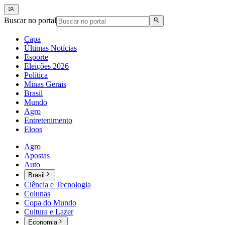
Buscar no portal
Capa
Últimas Notícias
Esporte
Eleições 2026
Política
Minas Gerais
Brasil
Mundo
Agro
Entretenimento
Eloos
Agro
Apostas
Auto
Brasil
Ciência e Tecnologia
Colunas
Copa do Mundo
Cultura e Lazer
Economia