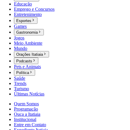
Educação
Emprego e Concursos
Entretenimento
Esportes
Games
Gastronomia
Jogos
Meio Ambiente
Mundo
Orações Itatiaia
Podcasts
Pets e Animais
Política
Saúde
Trends
Turismo
Últimas Notícias
Quem Somos
Programação
Ouça a Itatiaia
Institucional
Entre em Contato
Expediente Itatiaia