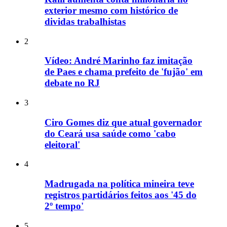
exterior mesmo com histórico de
dividas trabalhistas
2
Vídeo: André Marinho faz imitação
de Paes e chama prefeito de 'fujão' em
debate no RJ
3
Ciro Gomes diz que atual governador
do Ceará usa saúde como 'cabo
eleitoral'
4
Madrugada na política mineira teve
registros partidários feitos aos '45 do
2º tempo'
5