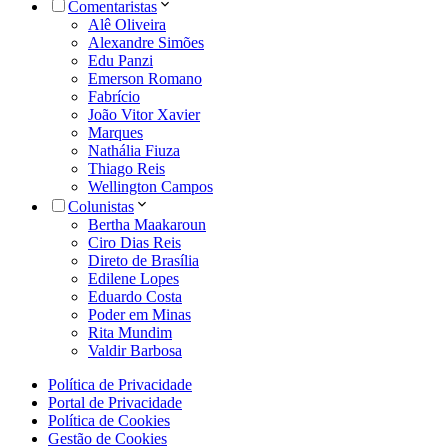
Comentaristas
Alê Oliveira
Alexandre Simões
Edu Panzi
Emerson Romano
Fabrício
João Vitor Xavier
Marques
Nathália Fiuza
Thiago Reis
Wellington Campos
Colunistas
Bertha Maakaroun
Ciro Dias Reis
Direto de Brasília
Edilene Lopes
Eduardo Costa
Poder em Minas
Rita Mundim
Valdir Barbosa
Política de Privacidade
Portal de Privacidade
Política de Cookies
Gestão de Cookies