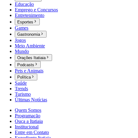
Educação
Emprego e Concursos
Entretenimento
Esportes
Games
Gastronomia
Jogos
Meio Ambiente
Mundo
Orações Itatiaia
Podcasts
Pets e Animais
Política
Saúde
Trends
Turismo
Últimas Notícias
Quem Somos
Programação
Ouça a Itatiaia
Institucional
Entre em Contato
Expediente Itatiaia