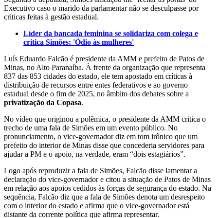
Executivo caso o marido da parlamentar não se desculpasse por
críticas feitas à gestão estadual.
Líder da bancada feminina se solidariza com colega e
critica Simões: 'Ódio às mulheres'
Luís Eduardo Falcão é presidente da AMM e prefeito de Patos de
Minas, no Alto Paranaíba. À frente da organização que representa
837 das 853 cidades do estado, ele tem apostado em críticas à
distribuição de recursos entre entes federativos e ao governo
estadual desde o fim de 2025, no âmbito dos debates sobre a
privatização da Copasa
.
No vídeo que originou a polêmica, o presidente da AMM critica o
trecho de uma fala de Simões em um evento público. No
pronunciamento, o vice-governador diz em tom irônico que um
prefeito do interior de Minas disse que concederia servidores para
ajudar a PM e o apoio, na verdade, eram “dois estagiários”.
Logo após reproduzir a fala de Simões, Falcão disse lamentar a
declaração do vice-governador e citou a situação de Patos de Minas
em relação aos apoios cedidos às forças de segurança do estado. Na
sequência, Falcão diz que a fala de Simões denota um desrespeito
com o interior do estado e afirma que o vice-governador está
distante da corrente política que afirma representar.