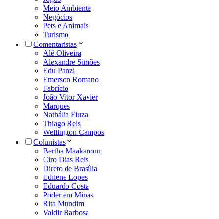
Meio Ambiente
Negócios
Pets e Animais
Turismo
Comentaristas
Alê Oliveira
Alexandre Simões
Edu Panzi
Emerson Romano
Fabrício
João Vitor Xavier
Marques
Nathália Fiuza
Thiago Reis
Wellington Campos
Colunistas
Bertha Maakaroun
Ciro Dias Reis
Direto de Brasília
Edilene Lopes
Eduardo Costa
Poder em Minas
Rita Mundim
Valdir Barbosa