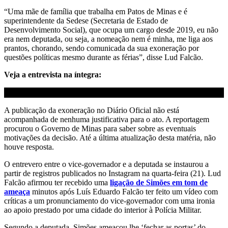
“Uma mãe de família que trabalha em Patos de Minas e é
superintendente da Sedese (Secretaria de Estado de
Desenvolvimento Social), que ocupa um cargo desde 2019, eu não
era nem deputada, ou seja, a nomeação nem é minha, me liga aos
prantos, chorando, sendo comunicada da sua exoneração por
questões políticas mesmo durante as férias”, disse Lud Falcão.
Veja a entrevista na íntegra:
A publicação da exoneração no Diário Oficial não está
acompanhada de nenhuma justificativa para o ato. A reportagem
procurou o Governo de Minas para saber sobre as eventuais
motivações da decisão. Até a última atualização desta matéria, não
houve resposta.
O entrevero entre o vice-governador e a deputada se instaurou a
partir de registros publicados no Instagram na quarta-feira (21). Lud
Falcão afirmou ter recebido uma
ligação de Simões em tom de
ameaça
minutos após Luís Eduardo Falcão ter feito um vídeo com
críticas a um pronunciamento do vice-governador com uma ironia
ao apoio prestado por uma cidade do interior à Polícia Militar.
Segundo a deputada, Simões ameaçou lhe ‘fechar as portas’ do