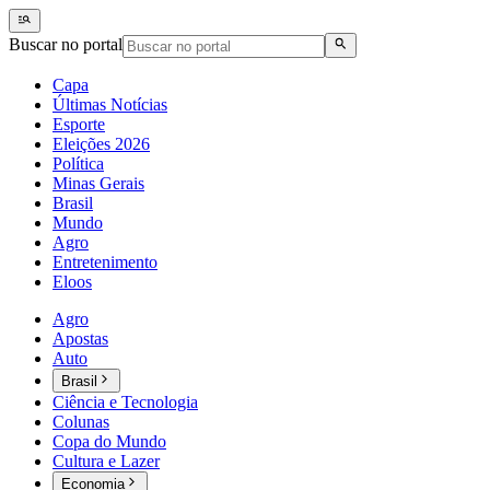
Buscar no portal
Capa
Últimas Notícias
Esporte
Eleições 2026
Política
Minas Gerais
Brasil
Mundo
Agro
Entretenimento
Eloos
Agro
Apostas
Auto
Brasil
Ciência e Tecnologia
Colunas
Copa do Mundo
Cultura e Lazer
Economia