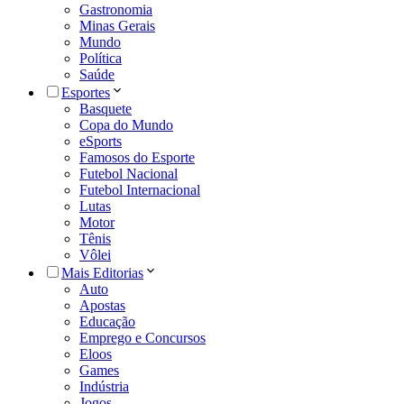
Gastronomia
Minas Gerais
Mundo
Política
Saúde
Esportes
Basquete
Copa do Mundo
eSports
Famosos do Esporte
Futebol Nacional
Futebol Internacional
Lutas
Motor
Tênis
Vôlei
Mais Editorias
Auto
Apostas
Educação
Emprego e Concursos
Eloos
Games
Indústria
Jogos