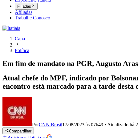
Filiadas
Afiliadas
Trabalhe Conosco
Capa
Política
Em fim de mandato na PGR, Augusto Aras 
Atual chefe do MPF, indicado por Bolsona
encontro está marcado para a tarde desta q
Por
CNN Brasil
17/08/2023 às 07h49
•
Atualizado
há 2
Compartilhar
Adicionar Itatiaia ao