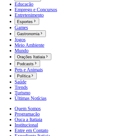
Educação
Emprego e Concursos
Entretenimento
Esportes
Games
Gastronomia
Jogos
Meio Ambiente
Mundo
Orações Itatiaia
Podcasts
Pets e Animais
Política
Saúde
Trends
Turismo
Últimas Notícias
Quem Somos
Programação
Ouça a Itatiaia
Institucional
Entre em Contato
Expediente Itatiaia