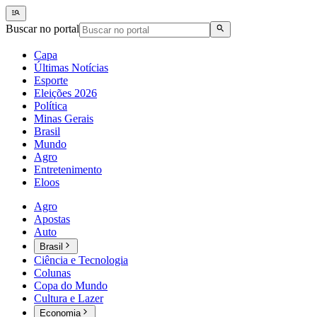
Buscar no portal
Capa
Últimas Notícias
Esporte
Eleições 2026
Política
Minas Gerais
Brasil
Mundo
Agro
Entretenimento
Eloos
Agro
Apostas
Auto
Brasil
Ciência e Tecnologia
Colunas
Copa do Mundo
Cultura e Lazer
Economia