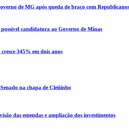
o governo de MG após queda de braço com Republicano
re possível candidatura ao Governo de Minas
o cresce 345% em dois anos
 Senado na chapa de Cleitinho
visão das emendas e ampliação dos investimentos