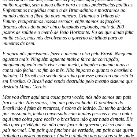
muito respeito, sem nunca olhar para as suas preferências políticas.
Enfrentamos tragédias como a de Brumadinho e mostramos ao
mundo inteiro a fibra do povo mineiro. Criamos o Trilhas de
Futuro, recuperamos nossas escolas, enfrentamos as facções,
tiramos obras do papel: cinco hospitais regionais, mais de 200
postos de saúde e o metrô de Belo Horizonte. Eu sei que ainda falta
muita coisa, mas nós devolvemos o governo de Minas para os
mineiros de bem.
E agora nós precisamos fazer a mesma coisa pelo Brasil. Ninguém
aguenta mais. Ninguém aguenta mais a farra da corrupção,
ninguém aguenta mais viver com medo, ninguém aguenta mais a
conta não fechar no fim do mês. Não importa o quanto o brasileiro
batalha. O Brasil está sendo destruído por esse governo que está lá
em Brasília. O Brasil está sendo destruído pelo mesmo sistema que
destruiu Minas Gerais.
Mas vou dizer aqui uma coisa para vocês: nós não somos um país
fracassado. Nós somos, sim, um país roubado. O problema do
Brasil não é falta de recursos, é sobra de ladrão. Eu tenho andado
por nosso país, tenho conversado com muitas pessoas e vou contar
aqui uma coisa para vocês: o brasileiro não quer nada demais. Ele
não quer privilégio, ele não quer favor do governo, ele só quer um
país normal. Um país que funcione de verdade, um país onde quem
trabalha consiga prosperar. Onde o dinheiro das pessoas vale, onde