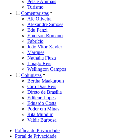
Pets e Animais
Turismo
Comentaristas
Alê Oliveira
Alexandre Simões
Edu Panzi
Emerson Romano
Fabrício
João Vitor Xavier
Marques
Nathália Fiuza
Thiago Reis
Wellington Campos
Colunistas
Bertha Maakaroun
Ciro Dias Reis
Direto de Brasília
Edilene Lopes
Eduardo Costa
Poder em Minas
Rita Mundim
Valdir Barbosa
Política de Privacidade
Portal de Privacidade