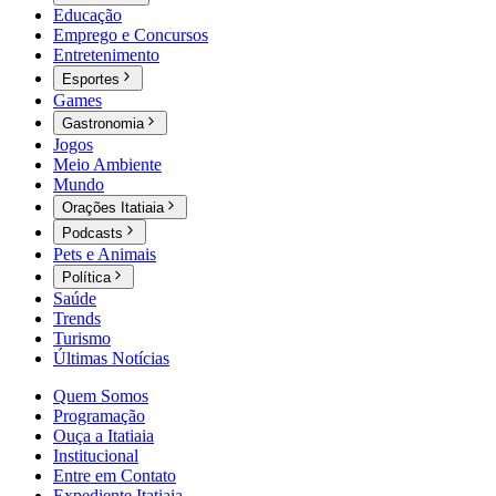
Educação
Emprego e Concursos
Entretenimento
Esportes
Games
Gastronomia
Jogos
Meio Ambiente
Mundo
Orações Itatiaia
Podcasts
Pets e Animais
Política
Saúde
Trends
Turismo
Últimas Notícias
Quem Somos
Programação
Ouça a Itatiaia
Institucional
Entre em Contato
Expediente Itatiaia