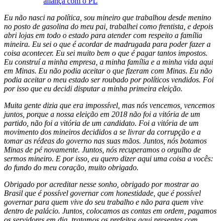
aliança com o PL
Eu não nasci na política, sou mineiro que trabalhou desde menino
no posto de gasolina do meu pai, trabalhei como frentista, e depois
abri lojas em todo o estado para atender com respeito a família
mineira. Eu sei o que é acordar de madrugada para poder fazer a
coisa acontecer. Eu sei muito bem o que é pagar tantos impostos.
Eu construí a minha empresa, a minha família e a minha vida aqui
em Minas. Eu não podia aceitar o que fizeram com Minas. Eu não
podia aceitar o meu estado ser roubado por políticos vendidos. Foi
por isso que eu decidi disputar a minha primeira eleição.
Muita gente dizia que era impossível, mas nós vencemos, vencemos
juntos, porque a nossa eleição em 2018 não foi a vitória de um
partido, não foi a vitória de um candidato. Foi a vitória de um
movimento dos mineiros decididos a se livrar da corrupção e a
tomar as rédeas do governo nas suas mãos. Juntos, nós botamos
Minas de pé novamente. Juntos, nós recuperamos o orgulho de
sermos mineiro. E por isso, eu quero dizer aqui uma coisa a vocês:
do fundo do meu coração, muito obrigado.
Obrigado por acreditar nesse sonho, obrigado por mostrar ao
Brasil que é possível governar com honestidade, que é possível
governar para quem vive do seu trabalho e não para quem vive
dentro de palácio. Juntos, colocamos as contas em ordem, pagamos
os servidores em dia, tratamos os prefeitos aqui presentes com