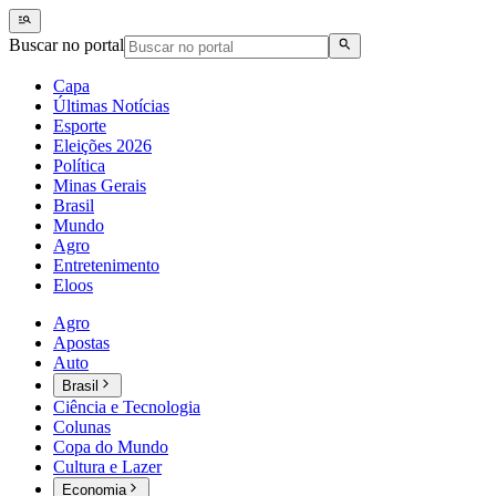
Buscar no portal
Capa
Últimas Notícias
Esporte
Eleições 2026
Política
Minas Gerais
Brasil
Mundo
Agro
Entretenimento
Eloos
Agro
Apostas
Auto
Brasil
Ciência e Tecnologia
Colunas
Copa do Mundo
Cultura e Lazer
Economia