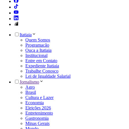
Itatiaia
Quem Somos
Programação
Ouça a Itatiaia
Institucional
Entre em Contato
Expediente Itatiaia
Trabalhe Conosco
Lei de Igualdade Salarial
Jornalismo
Agro
Brasil
Cultura e Lazer
Economia
Eleições 2026
Entretenimento
Gastronomia
Minas Gerais
Mundo