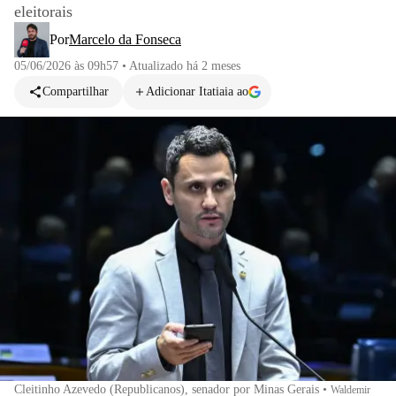
eleitorais
Por
Marcelo da Fonseca
05/06/2026 às 09h57
•
Atualizado
há 2 meses
Compartilhar
Adicionar Itatiaia ao
Cleitinho Azevedo (Republicanos), senador por Minas Gerais
•
Waldemir