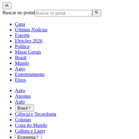
Buscar no portal
Capa
Últimas Notícias
Esporte
Eleições 2026
Política
Minas Gerais
Brasil
Mundo
Agro
Entretenimento
Eloos
Agro
Apostas
Auto
Brasil
Ciência e Tecnologia
Colunas
Copa do Mundo
Cultura e Lazer
Economia