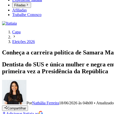
Filiadas
Afiliadas
Trabalhe Conosco
Capa
Eleições 2026
Conheça a carreira política de Samara Mar
Dentista do SUS e única mulher e negra en
primeira vez a Presidência da República
Por
Nathália Ferreira
18/06/2026 às 04h00
•
Atualizad
Compartilhar
Adicionar Itatiaia ao