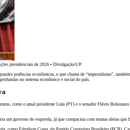
ições presidenciais de 2026 • Divulgação/UP
 grandes potências econômicas, o que chama de “imperialismo", também 
 profundas no sistema econômico e social do país.
ra
mens, como o atual presidente Lula (PT) e o senador Flávio Bolsonaro
era um governo de esquerda, já que compactua com muitas ideias que b
rda, como Edmilson Costa, do Partido Comunista Brasileiro (PCB). Ca