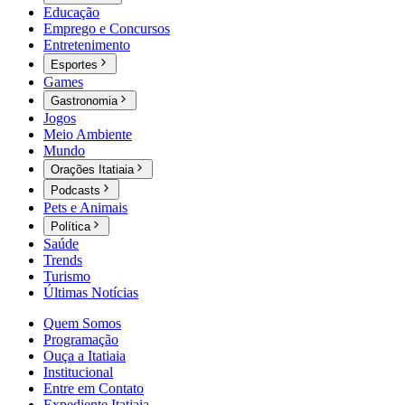
Educação
Emprego e Concursos
Entretenimento
Esportes
Games
Gastronomia
Jogos
Meio Ambiente
Mundo
Orações Itatiaia
Podcasts
Pets e Animais
Política
Saúde
Trends
Turismo
Últimas Notícias
Quem Somos
Programação
Ouça a Itatiaia
Institucional
Entre em Contato
Expediente Itatiaia