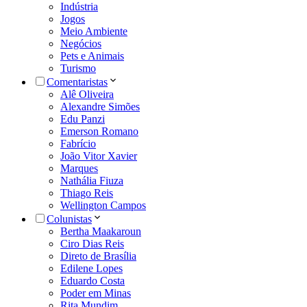
Indústria
Jogos
Meio Ambiente
Negócios
Pets e Animais
Turismo
Comentaristas
Alê Oliveira
Alexandre Simões
Edu Panzi
Emerson Romano
Fabrício
João Vitor Xavier
Marques
Nathália Fiuza
Thiago Reis
Wellington Campos
Colunistas
Bertha Maakaroun
Ciro Dias Reis
Direto de Brasília
Edilene Lopes
Eduardo Costa
Poder em Minas
Rita Mundim