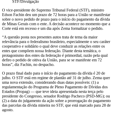
STF/Divulgação
O vice-presidente do Supremo Tribunal Federal (STF), ministro
Edson Fachin deu um prazo de 72 horas para a União se manifestar
sobre o novo pedido de prazo para o início do pagamento da dívida
de Minas Gerais com o ente. A decisão acontece no momento que a
Corte está em recesso e um dia após Zema formalizar o pedido.
“A questão posta nos presentes autos trata de tema da maior
relevância para o federalismo brasileiro, especialmente o seu caráter
cooperativo e solidário o qual deve conduzir as relações entre os
entes que compõem nossa federação. Diante desta temática, o
protagonismo dos entes da federação é primordial, razão pela qual
defiro o pedido de oitiva da União, para se se manifeste em 72
horas”, diz Fachin, no despacho.
O prazo final dado para o início do pagamento da dívida é 20 de
julho. O STF está em regime de plantão até 31 de julho. Zema quer
uma nova extensão, considerando duas datas possíveis: (1) a
regulamentação do Programa de Pleno Pagamento de Dívidas dos
Estados (Propag) — que teve ideia apresentada nesta terça pelo
presidente do Congresso, senador Rodrigo Pacheco (PSD-MG); ou
(2) a data do julgamento da ação sobre a prorrogação do pagamento
das parcelas da dívida mineira no STF, que está marcado para 28 de
agosto.