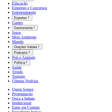
Educação
Emprego e Concursos
Entretenimento
Esportes
Games
Gastronomia
Jogos
Meio Ambiente
Mundo
Orações Itatiaia
Podcasts
Pets e Animais
Política
Saúde
Trends
Turismo
Últimas Notícias
Quem Somos
Programação
Ouça a Itatiaia
Institucional
Entre em Contato
Expediente Itatiaia