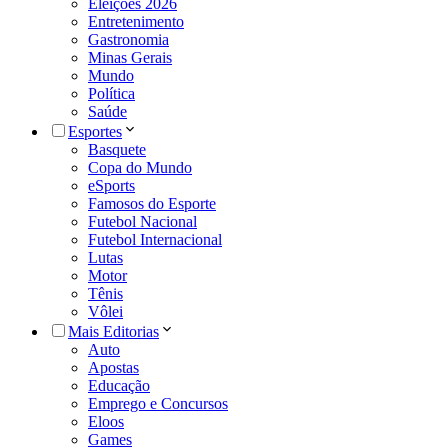
Eleições 2026
Entretenimento
Gastronomia
Minas Gerais
Mundo
Política
Saúde
Esportes
Basquete
Copa do Mundo
eSports
Famosos do Esporte
Futebol Nacional
Futebol Internacional
Lutas
Motor
Tênis
Vôlei
Mais Editorias
Auto
Apostas
Educação
Emprego e Concursos
Eloos
Games