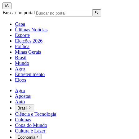
Buscar no portal
Capa
Últimas Notícias
Esporte
Eleições 2026
Política
Minas Gerais
Brasil
Mundo
Agro
Entretenimento
Eloos
Agro
Apostas
Auto
Brasil
Ciência e Tecnologia
Colunas
Copa do Mundo
Cultura e Lazer
Economia