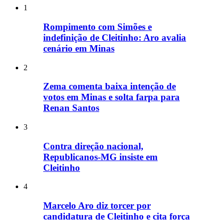
1
Rompimento com Simões e
indefinição de Cleitinho: Aro avalia
cenário em Minas
2
Zema comenta baixa intenção de
votos em Minas e solta farpa para
Renan Santos
3
Contra direção nacional,
Republicanos-MG insiste em
Cleitinho
4
Marcelo Aro diz torcer por
candidatura de Cleitinho e cita força