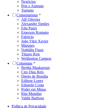
Negócios
Pets e Animais
Turismo
Comentaristas
Alê Oliveira
Alexandre Simões
Edu Panzi
Emerson Romano
Fabrício
João Vitor Xavier
Marques
Nathália Fiuza
Thiago Reis
Wellington Campos
Colunistas
Bertha Maakaroun
Ciro Dias Reis
Direto de Brasília
Edilene Lopes
Eduardo Costa
Poder em Minas
Rita Mundim
Valdir Barbosa
Política de Privacidade