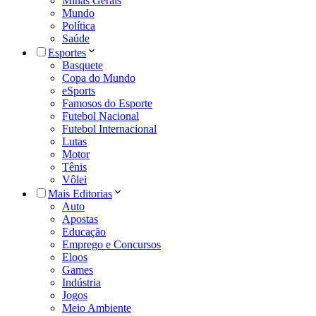
Minas Gerais
Mundo
Política
Saúde
Esportes
Basquete
Copa do Mundo
eSports
Famosos do Esporte
Futebol Nacional
Futebol Internacional
Lutas
Motor
Tênis
Vôlei
Mais Editorias
Auto
Apostas
Educação
Emprego e Concursos
Eloos
Games
Indústria
Jogos
Meio Ambiente