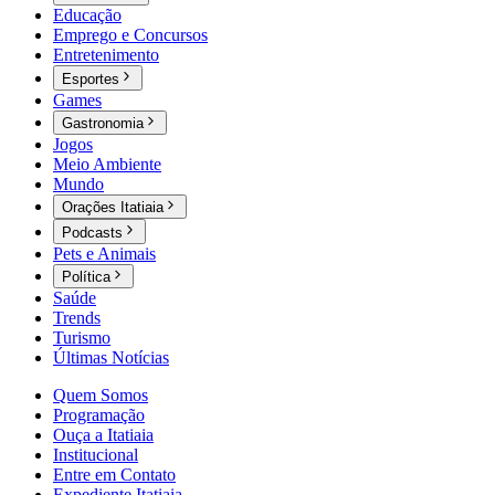
Educação
Emprego e Concursos
Entretenimento
Esportes
Games
Gastronomia
Jogos
Meio Ambiente
Mundo
Orações Itatiaia
Podcasts
Pets e Animais
Política
Saúde
Trends
Turismo
Últimas Notícias
Quem Somos
Programação
Ouça a Itatiaia
Institucional
Entre em Contato
Expediente Itatiaia