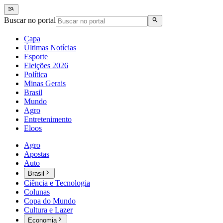
Buscar no portal
Capa
Últimas Notícias
Esporte
Eleições 2026
Política
Minas Gerais
Brasil
Mundo
Agro
Entretenimento
Eloos
Agro
Apostas
Auto
Brasil
Ciência e Tecnologia
Colunas
Copa do Mundo
Cultura e Lazer
Economia