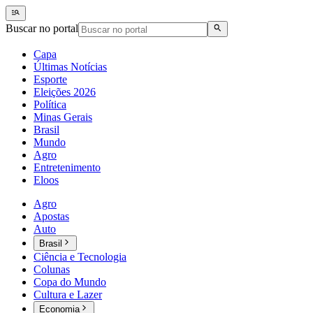
Buscar no portal
Capa
Últimas Notícias
Esporte
Eleições 2026
Política
Minas Gerais
Brasil
Mundo
Agro
Entretenimento
Eloos
Agro
Apostas
Auto
Brasil
Ciência e Tecnologia
Colunas
Copa do Mundo
Cultura e Lazer
Economia