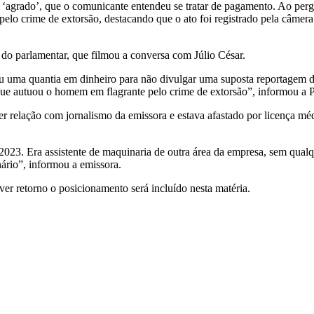
 ‘agrado’, que o comunicante entendeu se tratar de pagamento. Ao pergun
 pelo crime de extorsão, destacando que o ato foi registrado pela câmer
e do parlamentar, que filmou a conversa com Júlio César.
uma quantia em dinheiro para não divulgar uma suposta reportagem de
, que autuou o homem em flagrante pelo crime de extorsão”, informou a P
er relação com jornalismo da emissora e estava afastado por licença mé
2023. Era assistente de maquinaria de outra área da empresa, sem qual
nário”, informou a emissora.
er retorno o posicionamento será incluído nesta matéria.