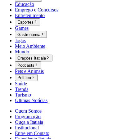
Educação
Emprego e Concursos
Entretenimento
Esportes
Games
Gastronomia
Jogos
Meio Ambiente
Mundo
Orações Itatiaia
Podcasts
Pets e Animais
Política
Saúde
Trends
Turismo
Últimas Notícias
Quem Somos
Programação
Ouça a Itatiaia
Institucional
Entre em Contato
Expediente Itatiaia