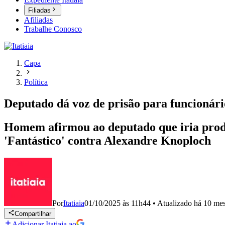
Filiadas
Afiliadas
Trabalhe Conosco
Capa
Política
Deputado dá voz de prisão para funcionári
Homem afirmou ao deputado que iria prod
'Fantástico' contra Alexandre Knoploch
Por
Itatiaia
01/10/2025 às 11h44
•
Atualizado
há 10 me
Compartilhar
Adicionar Itatiaia ao