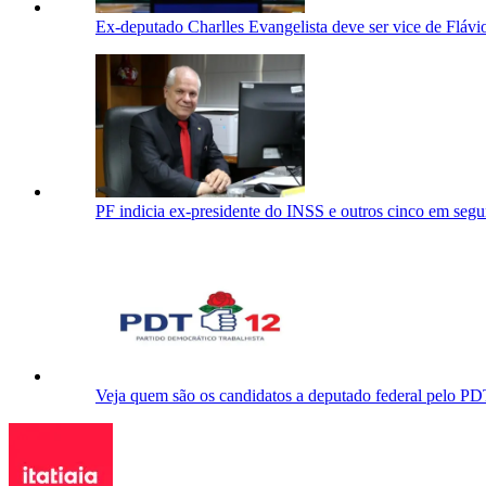
Ex-deputado Charlles Evangelista deve ser vice de Flá
PF indicia ex-presidente do INSS e outros cinco em segu
Veja quem são os candidatos a deputado federal pelo P