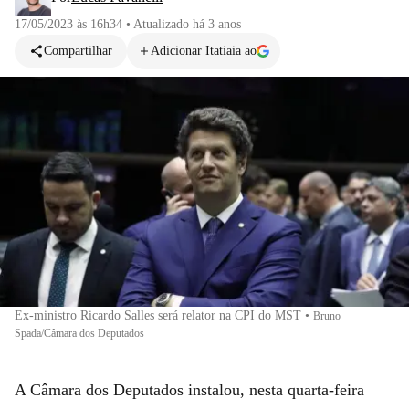
17/05/2023 às 16h34
•
Atualizado
há 3 anos
Compartilhar
Adicionar Itatiaia ao
Ex-ministro Ricardo Salles será relator na CPI do MST
•
Bruno
Spada/Câmara dos Deputados
A Câmara dos Deputados instalou, nesta quarta-feira