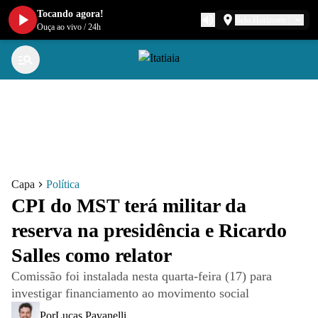
Tocando agora!
Belo Horizonte
Ouça ao vivo
/
24h
Capa
Política
CPI do MST terá militar da
reserva na presidência e Ricardo
Salles como relator
Comissão foi instalada nesta quarta-feira (17) para
investigar financiamento ao movimento social
Por
Lucas Pavanelli