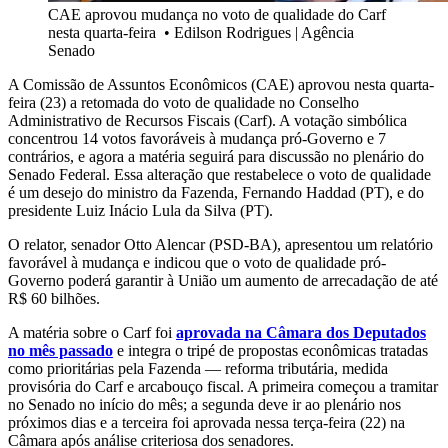
CAE aprovou mudança no voto de qualidade do Carf
nesta quarta-feira
•
Edilson Rodrigues | Agência
Senado
A Comissão de Assuntos Econômicos (CAE) aprovou nesta quarta-
feira (23) a retomada do voto de qualidade no Conselho
Administrativo de Recursos Fiscais (Carf). A votação simbólica
concentrou 14 votos favoráveis à mudança pró-Governo e 7
contrários, e agora a matéria seguirá para discussão no plenário do
Senado Federal. Essa alteração que restabelece o voto de qualidade
é um desejo do ministro da Fazenda, Fernando Haddad (PT), e do
presidente Luiz Inácio Lula da Silva (PT).
O relator, senador Otto Alencar (PSD-BA), apresentou um relatório
favorável à mudança e indicou que o voto de qualidade pró-
Governo poderá garantir à União um aumento de arrecadação de até
R$ 60 bilhões.
A matéria sobre o Carf foi
aprovada na Câmara dos Deputados
no mês passado
e integra o tripé de propostas econômicas tratadas
como prioritárias pela Fazenda — reforma tributária, medida
provisória do Carf e arcabouço fiscal. A primeira começou a tramitar
no Senado no início do mês; a segunda deve ir ao plenário nos
próximos dias e a terceira foi aprovada nessa terça-feira (22) na
Câmara após análise criteriosa dos senadores.