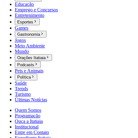
Educação
Emprego e Concursos
Entretenimento
Esportes
Games
Gastronomia
Jogos
Meio Ambiente
Mundo
Orações Itatiaia
Podcasts
Pets e Animais
Política
Saúde
Trends
Turismo
Últimas Notícias
Quem Somos
Programação
Ouça a Itatiaia
Institucional
Entre em Contato
Expediente Itatiaia