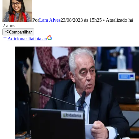
Por
Lara Alves
23/08/2023 às 15h25
•
Atualizado
há
2 anos
Compartilhar
Adicionar Itatiaia ao