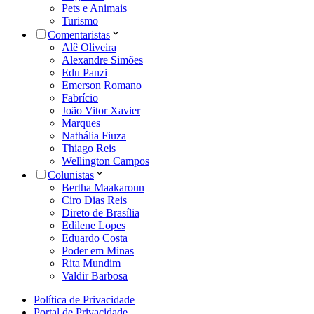
Pets e Animais
Turismo
Comentaristas
Alê Oliveira
Alexandre Simões
Edu Panzi
Emerson Romano
Fabrício
João Vitor Xavier
Marques
Nathália Fiuza
Thiago Reis
Wellington Campos
Colunistas
Bertha Maakaroun
Ciro Dias Reis
Direto de Brasília
Edilene Lopes
Eduardo Costa
Poder em Minas
Rita Mundim
Valdir Barbosa
Política de Privacidade
Portal de Privacidade