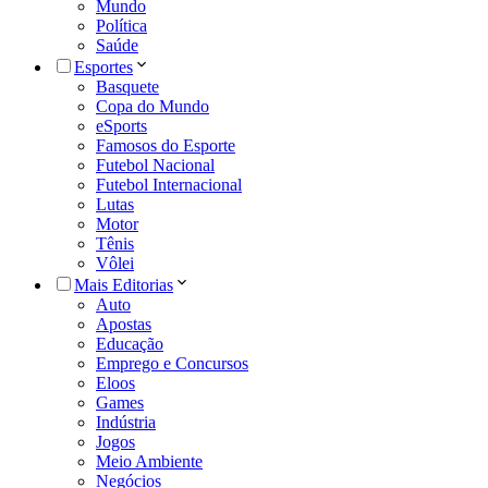
Mundo
Política
Saúde
Esportes
Basquete
Copa do Mundo
eSports
Famosos do Esporte
Futebol Nacional
Futebol Internacional
Lutas
Motor
Tênis
Vôlei
Mais Editorias
Auto
Apostas
Educação
Emprego e Concursos
Eloos
Games
Indústria
Jogos
Meio Ambiente
Negócios