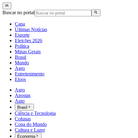
Buscar no portal
Capa
Últimas Notícias
Esporte
Eleições 2026
Política
Minas Gerais
Brasil
Mundo
Agro
Entretenimento
Eloos
Agro
Apostas
Auto
Brasil
Ciência e Tecnologia
Colunas
Copa do Mundo
Cultura e Lazer
Economia