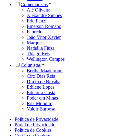
Comentaristas
Alê Oliveira
Alexandre Simões
Edu Panzi
Emerson Romano
Fabrício
João Vitor Xavier
Marques
Nathália Fiuza
Thiago Reis
Wellington Campos
Colunistas
Bertha Maakaroun
Ciro Dias Reis
Direto de Brasília
Edilene Lopes
Eduardo Costa
Poder em Minas
Rita Mundim
Valdir Barbosa
Política de Privacidade
Portal de Privacidade
Política de Cookies
Gestão de Cookies