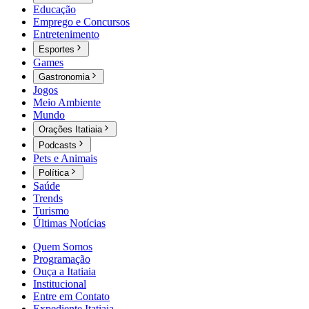
Educação
Emprego e Concursos
Entretenimento
Esportes
Games
Gastronomia
Jogos
Meio Ambiente
Mundo
Orações Itatiaia
Podcasts
Pets e Animais
Política
Saúde
Trends
Turismo
Últimas Notícias
Quem Somos
Programação
Ouça a Itatiaia
Institucional
Entre em Contato
Expediente Itatiaia