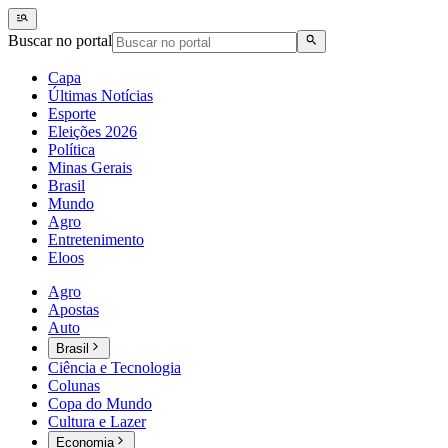
Buscar no portal
Capa
Últimas Notícias
Esporte
Eleições 2026
Política
Minas Gerais
Brasil
Mundo
Agro
Entretenimento
Eloos
Agro
Apostas
Auto
Brasil
Ciência e Tecnologia
Colunas
Copa do Mundo
Cultura e Lazer
Economia