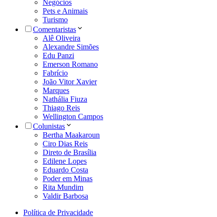
Negócios
Pets e Animais
Turismo
Comentaristas
Alê Oliveira
Alexandre Simões
Edu Panzi
Emerson Romano
Fabrício
João Vitor Xavier
Marques
Nathália Fiuza
Thiago Reis
Wellington Campos
Colunistas
Bertha Maakaroun
Ciro Dias Reis
Direto de Brasília
Edilene Lopes
Eduardo Costa
Poder em Minas
Rita Mundim
Valdir Barbosa
Política de Privacidade