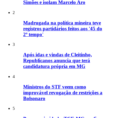
Simões e isolam Marcelo Aro
2
Madrugada na política mineira teve
registros partidários feitos aos '45 do
2º tempo'
3
Após idas e vindas de Cleitinho,
Republicanos anuncia que terá
candidatura própria em MG
4
Ministros do STF veem como
improvável revogação de restrições a
Bolsonaro
5