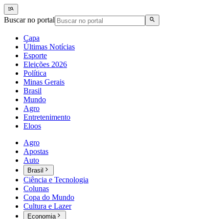
Buscar no portal
Capa
Últimas Notícias
Esporte
Eleições 2026
Política
Minas Gerais
Brasil
Mundo
Agro
Entretenimento
Eloos
Agro
Apostas
Auto
Brasil
Ciência e Tecnologia
Colunas
Copa do Mundo
Cultura e Lazer
Economia