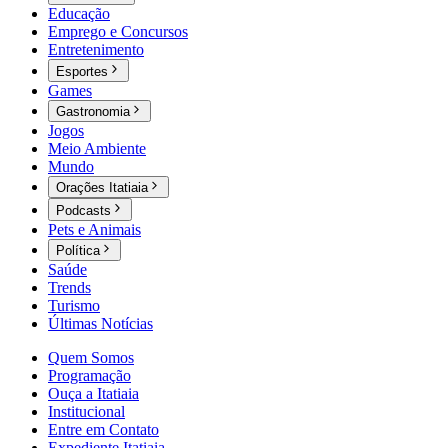
Educação
Emprego e Concursos
Entretenimento
Esportes
Games
Gastronomia
Jogos
Meio Ambiente
Mundo
Orações Itatiaia
Podcasts
Pets e Animais
Política
Saúde
Trends
Turismo
Últimas Notícias
Quem Somos
Programação
Ouça a Itatiaia
Institucional
Entre em Contato
Expediente Itatiaia