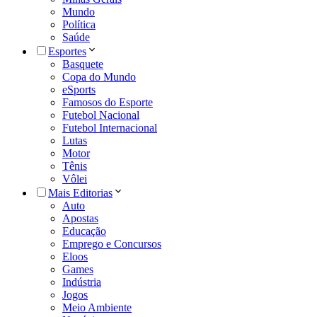
Mundo
Política
Saúde
Esportes
Basquete
Copa do Mundo
eSports
Famosos do Esporte
Futebol Nacional
Futebol Internacional
Lutas
Motor
Tênis
Vôlei
Mais Editorias
Auto
Apostas
Educação
Emprego e Concursos
Eloos
Games
Indústria
Jogos
Meio Ambiente