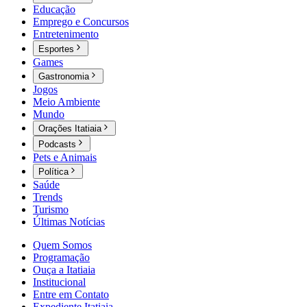
Educação
Emprego e Concursos
Entretenimento
Esportes
Games
Gastronomia
Jogos
Meio Ambiente
Mundo
Orações Itatiaia
Podcasts
Pets e Animais
Política
Saúde
Trends
Turismo
Últimas Notícias
Quem Somos
Programação
Ouça a Itatiaia
Institucional
Entre em Contato
Expediente Itatiaia