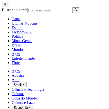
Buscar no portal
Capa
Últimas Notícias
Esporte
Eleições 2026
Política
Minas Gerais
Brasil
Mundo
Agro
Entretenimento
Eloos
Agro
Apostas
Auto
Brasil
Ciência e Tecnologia
Colunas
Copa do Mundo
Cultura e Lazer
Economia