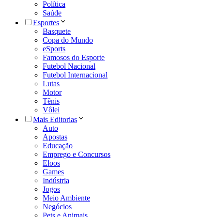
Política
Saúde
Esportes
Basquete
Copa do Mundo
eSports
Famosos do Esporte
Futebol Nacional
Futebol Internacional
Lutas
Motor
Tênis
Vôlei
Mais Editorias
Auto
Apostas
Educação
Emprego e Concursos
Eloos
Games
Indústria
Jogos
Meio Ambiente
Negócios
Pets e Animais