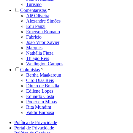
Turismo
Comentaristas
Alê Oliveira
Alexandre Simões
Edu Panzi
Emerson Romano
Fabrício
João Vitor Xavier
Marques
Nathália Fiuza
Thiago Reis
Wellington Campos
Colunistas
Bertha Maakaroun
Ciro Dias Reis
Direto de Brasília
Edilene Lopes
Eduardo Costa
Poder em Minas
Rita Mundim
Valdir Barbosa
Política de Privacidade
Portal de Privacidade