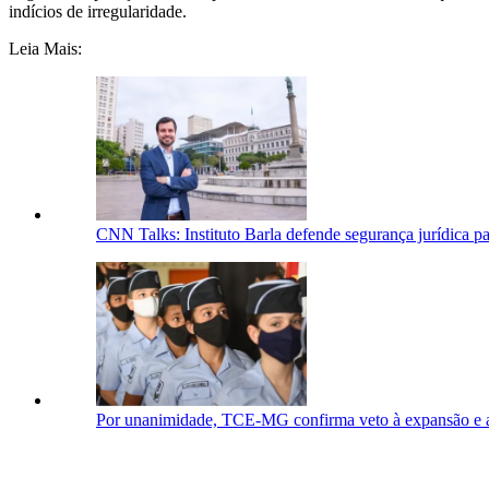
indícios de irregularidade.
Leia Mais:
CNN Talks: Instituto Barla defende segurança jurídica pa
Por unanimidade, TCE-MG confirma veto à expansão e ao