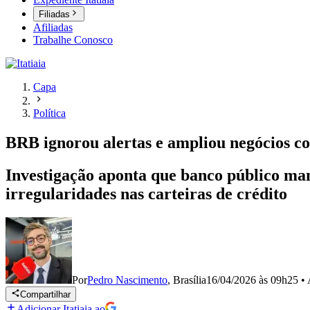
Filiadas
Afiliadas
Trabalhe Conosco
Capa
Política
BRB ignorou alertas e ampliou negócios c
Investigação aponta que banco público man
irregularidades nas carteiras de crédito
Por
Pedro Nascimento
,
Brasília
16/04/2026 às 09h25
•
Compartilhar
Adicionar Itatiaia ao