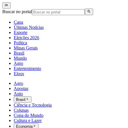
Buscar no portal
Capa
Últimas Notícias
Esporte
Eleições 2026
Política
Minas Gerais
Brasil
Mundo
Agro
Entretenimento
Eloos
Agro
Apostas
Auto
Brasil
Ciência e Tecnologia
Colunas
Copa do Mundo
Cultura e Lazer
Economia