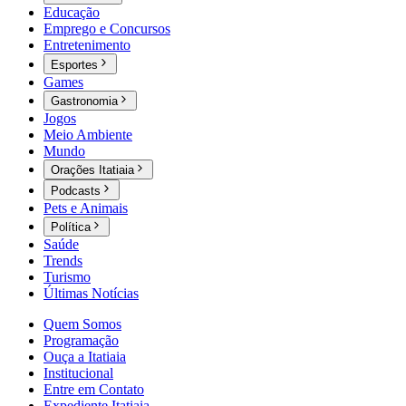
Educação
Emprego e Concursos
Entretenimento
Esportes
Games
Gastronomia
Jogos
Meio Ambiente
Mundo
Orações Itatiaia
Podcasts
Pets e Animais
Política
Saúde
Trends
Turismo
Últimas Notícias
Quem Somos
Programação
Ouça a Itatiaia
Institucional
Entre em Contato
Expediente Itatiaia