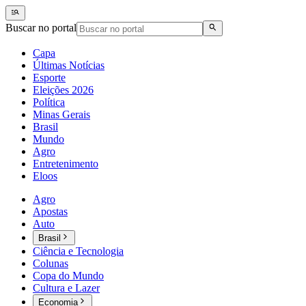
Buscar no portal
Capa
Últimas Notícias
Esporte
Eleições 2026
Política
Minas Gerais
Brasil
Mundo
Agro
Entretenimento
Eloos
Agro
Apostas
Auto
Brasil
Ciência e Tecnologia
Colunas
Copa do Mundo
Cultura e Lazer
Economia