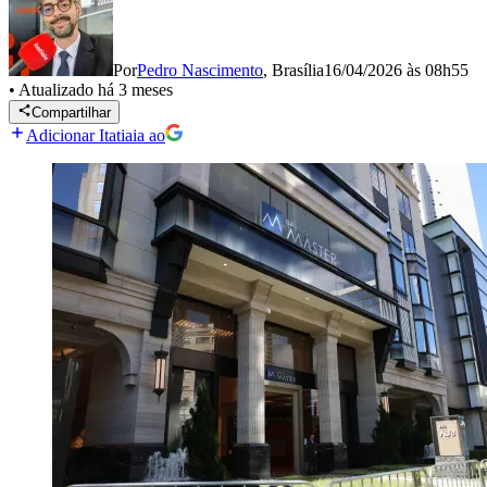
Por
Pedro Nascimento
,
Brasília
16/04/2026 às 08h55
•
Atualizado
há 3 meses
Compartilhar
Adicionar Itatiaia ao