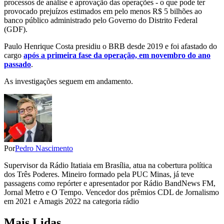
processos de análise e aprovação das operações - o que pode ter
provocado prejuízos estimados em pelo menos R$ 5 bilhões ao
banco público administrado pelo Governo do Distrito Federal
(GDF).
Paulo Henrique Costa presidiu o BRB desde 2019 e foi afastado do
cargo
após a primeira fase da operação, em novembro do ano
passado
.
As investigações seguem em andamento.
Por
Pedro Nascimento
Supervisor da Rádio Itatiaia em Brasília, atua na cobertura política
dos Três Poderes. Mineiro formado pela PUC Minas, já teve
passagens como repórter e apresentador por Rádio BandNews FM,
Jornal Metro e O Tempo. Vencedor dos prêmios CDL de Jornalismo
em 2021 e Amagis 2022 na categoria rádio
Mais Lidas