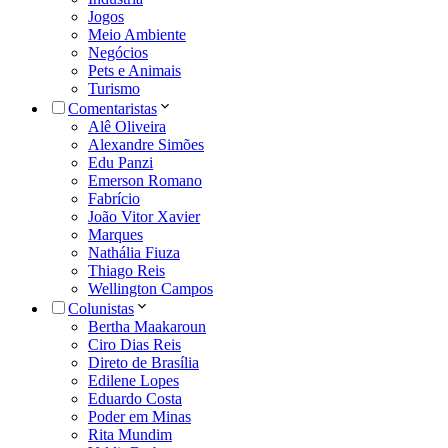
Jogos
Meio Ambiente
Negócios
Pets e Animais
Turismo
Comentaristas
Alê Oliveira
Alexandre Simões
Edu Panzi
Emerson Romano
Fabrício
João Vitor Xavier
Marques
Nathália Fiuza
Thiago Reis
Wellington Campos
Colunistas
Bertha Maakaroun
Ciro Dias Reis
Direto de Brasília
Edilene Lopes
Eduardo Costa
Poder em Minas
Rita Mundim