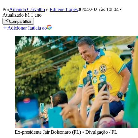
Por
Amanda Carvalho
e
Edilene Lopes
06/04/2025 às 10h04
•
Atualizado
há 1 ano
Compartilhar
Adicionar Itatiaia ao
Ex-presidente Jair Bolsonaro (PL)
•
Divulgação / PL