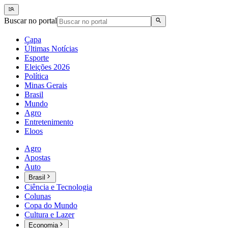
Buscar no portal
Capa
Últimas Notícias
Esporte
Eleições 2026
Política
Minas Gerais
Brasil
Mundo
Agro
Entretenimento
Eloos
Agro
Apostas
Auto
Brasil
Ciência e Tecnologia
Colunas
Copa do Mundo
Cultura e Lazer
Economia