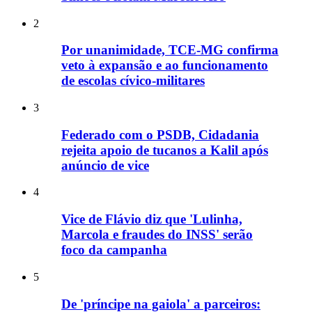
2
Por unanimidade, TCE-MG confirma
veto à expansão e ao funcionamento
de escolas cívico-militares
3
Federado com o PSDB, Cidadania
rejeita apoio de tucanos a Kalil após
anúncio de vice
4
Vice de Flávio diz que 'Lulinha,
Marcola e fraudes do INSS' serão
foco da campanha
5
De 'príncipe na gaiola' a parceiros: