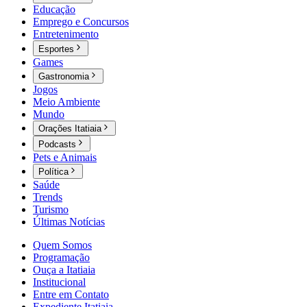
Educação
Emprego e Concursos
Entretenimento
Esportes
Games
Gastronomia
Jogos
Meio Ambiente
Mundo
Orações Itatiaia
Podcasts
Pets e Animais
Política
Saúde
Trends
Turismo
Últimas Notícias
Quem Somos
Programação
Ouça a Itatiaia
Institucional
Entre em Contato
Expediente Itatiaia