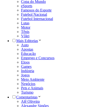
Copa do Mundo
eSports
Famosos do Esporte
Futebol Nacional
Futebol Internacional
Lutas
Motor
Tênis
Vôlei
Mais Editorias
Auto
Apostas
Educação
Emprego e Concursos
Eloos
Games
Indústria
Jogos
Meio Ambiente
Negócios
Pets e Animais
Turismo
Comentaristas
Alê Oliveira
Alexandre Simões