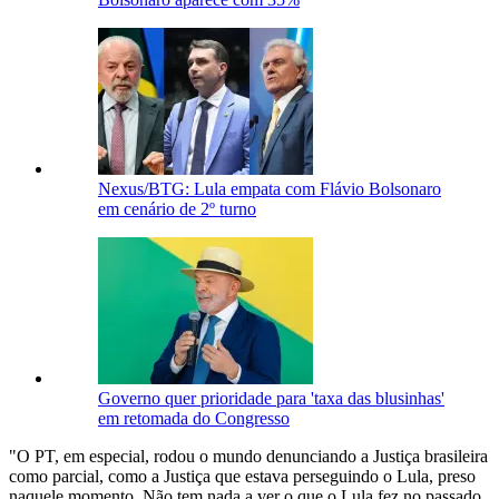
Nexus/BTG: Lula empata com Flávio Bolsonaro
em cenário de 2º turno
Governo quer prioridade para 'taxa das blusinhas'
em retomada do Congresso
"O PT, em especial, rodou o mundo denunciando a Justiça brasileira
como parcial, como a Justiça que estava perseguindo o Lula, preso
naquele momento. Não tem nada a ver o que o Lula fez no passado