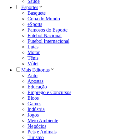
Saúde
Esportes
Basquete
Copa do Mundo
eSports
Famosos do Esporte
Futebol Nacional
Futebol Internacional
Lutas
Motor
Tênis
Vôlei
Mais Editorias
Auto
Apostas
Educação
Emprego e Concursos
Eloos
Games
Indústria
Jogos
Meio Ambiente
Negócios
Pets e Animais
Turismo