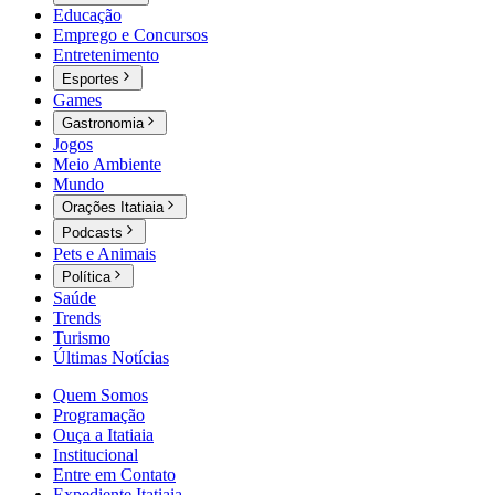
Educação
Emprego e Concursos
Entretenimento
Esportes
Games
Gastronomia
Jogos
Meio Ambiente
Mundo
Orações Itatiaia
Podcasts
Pets e Animais
Política
Saúde
Trends
Turismo
Últimas Notícias
Quem Somos
Programação
Ouça a Itatiaia
Institucional
Entre em Contato
Expediente Itatiaia