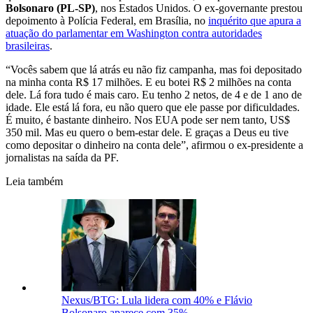
Bolsonaro (PL-SP)
, nos Estados Unidos. O ex-governante prestou
depoimento à Polícia Federal, em Brasília, no
inquérito que apura a
atuação do parlamentar em Washington contra autoridades
brasileiras
.
“Vocês sabem que lá atrás eu não fiz campanha, mas foi depositado
na minha conta R$ 17 milhões. E eu botei R$ 2 milhões na conta
dele. Lá fora tudo é mais caro. Eu tenho 2 netos, de 4 e de 1 ano de
idade. Ele está lá fora, eu não quero que ele passe por dificuldades.
É muito, é bastante dinheiro. Nos EUA pode ser nem tanto, US$
350 mil. Mas eu quero o bem-estar dele. E graças a Deus eu tive
como depositar o dinheiro na conta dele”, afirmou o ex-presidente a
jornalistas na saída da PF.
Leia também
Nexus/BTG: Lula lidera com 40% e Flávio
Bolsonaro aparece com 35%