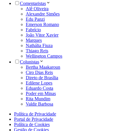
Comentaristas
Alê Oliveira
Alexandre Simões
Edu Panzi
Emerson Romano
Fabrício
João Vitor Xavier
Marques
Nathália Fiuza
Thiago Reis
Wellington Campos
Colunistas
Bertha Maakaroun
Ciro Dias Reis
Direto de Brasília
Edilene Lopes
Eduardo Costa
Poder em Minas
Rita Mundim
Valdir Barbosa
Política de Privacidade
Portal de Privacidade
Política de Cookies
Gestão de Cookies