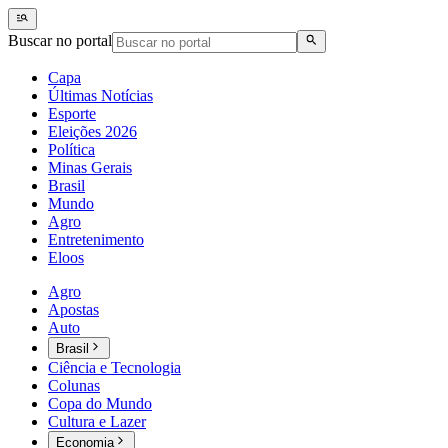
Buscar no portal
Capa
Últimas Notícias
Esporte
Eleições 2026
Política
Minas Gerais
Brasil
Mundo
Agro
Entretenimento
Eloos
Agro
Apostas
Auto
Brasil
Ciência e Tecnologia
Colunas
Copa do Mundo
Cultura e Lazer
Economia