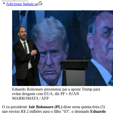
Adicionar Itatiaia ao
Eduardo Bolsonaro pressionou pai a apoiar Trump para
evitar desgaste com EUA, diz PF
•
JUAN
MABROMATA / AFP
O ex-presidente
Jair Bolsonaro (PL)
disse nesta quinta-feira (5)
que enviou R$ 2 milhões para o filho "03", o deputado
Eduardo