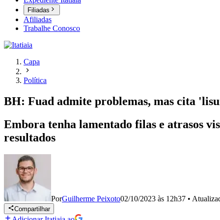
Filiadas
Afiliadas
Trabalhe Conosco
Capa
Política
BH: Fuad admite problemas, mas cita 'lisu
Embora tenha lamentado filas e atrasos vis
resultados
Por
Guilherme Peixoto
02/10/2023 às 12h37
•
Atualiz
Compartilhar
Adicionar Itatiaia ao