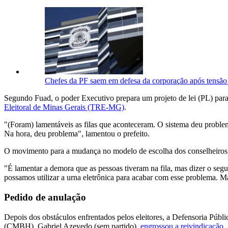
Chefes da PF saem em defesa da corporação após tens
Segundo Fuad, o poder Executivo prepara um projeto de lei (PL) para
Eleitoral de Minas Gerais (TRE-MG)
.
"(Foram) lamentáveis as filas que aconteceram. O sistema deu proble
Na hora, deu problema", lamentou o prefeito.
O movimento para a mudança no modelo de escolha dos conselheiros tu
"É lamentar a demora que as pessoas tiveram na fila, mas dizer o segu
possamos utilizar a urna eletrônica para acabar com esse problema. 
Pedido de anulação
Depois dos obstáculos enfrentados pelos eleitores, a Defensoria P
(CMBH), Gabriel Azevedo (sem partido),
engrossou a reivindicação
.