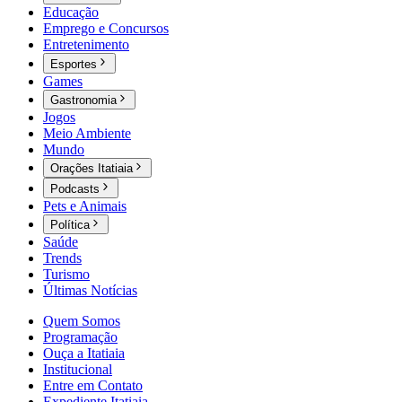
Educação
Emprego e Concursos
Entretenimento
Esportes
Games
Gastronomia
Jogos
Meio Ambiente
Mundo
Orações Itatiaia
Podcasts
Pets e Animais
Política
Saúde
Trends
Turismo
Últimas Notícias
Quem Somos
Programação
Ouça a Itatiaia
Institucional
Entre em Contato
Expediente Itatiaia