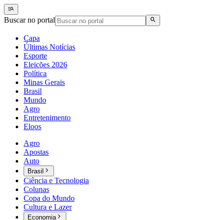
Buscar no portal
Capa
Últimas Notícias
Esporte
Eleições 2026
Política
Minas Gerais
Brasil
Mundo
Agro
Entretenimento
Eloos
Agro
Apostas
Auto
Brasil
Ciência e Tecnologia
Colunas
Copa do Mundo
Cultura e Lazer
Economia