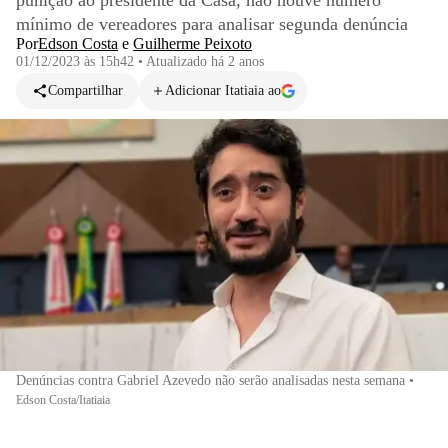
punição ao presidente da Casa, não houve número
mínimo de vereadores para analisar segunda denúncia
Por
Edson Costa
e
Guilherme Peixoto
01/12/2023 às 15h42
•
Atualizado
há 2 anos
Compartilhar
Adicionar Itatiaia ao
Denúncias contra Gabriel Azevedo não serão analisadas nesta semana
•
Edson Costa/Itatiaia