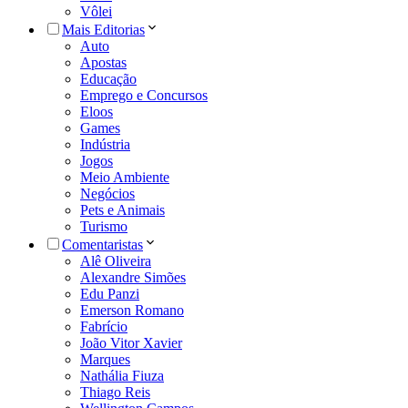
Vôlei
Mais Editorias
Auto
Apostas
Educação
Emprego e Concursos
Eloos
Games
Indústria
Jogos
Meio Ambiente
Negócios
Pets e Animais
Turismo
Comentaristas
Alê Oliveira
Alexandre Simões
Edu Panzi
Emerson Romano
Fabrício
João Vitor Xavier
Marques
Nathália Fiuza
Thiago Reis