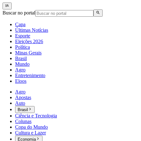
Buscar no portal
Capa
Últimas Notícias
Esporte
Eleições 2026
Política
Minas Gerais
Brasil
Mundo
Agro
Entretenimento
Eloos
Agro
Apostas
Auto
Brasil
Ciência e Tecnologia
Colunas
Copa do Mundo
Cultura e Lazer
Economia