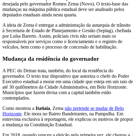
desejada pelo governador Romeu Zema (Novo). O texto-base das
mudanças na máquina pública estadual deve ser analisado pelos
deputados estaduais ainda nesta quarta.
A ideia de Zema é entregar a administração da autarquia de trânsito
à Secretaria de Estado de Planejamento e Gestão (Seplag), chefiada
por Luísa Barreto. Assim, policiais civis não seriam mais os
responsáveis por serviços como o licenciamento e o registro de
veículos, bem como o processo de concessão de habilitação.
Mudança da residência do governador
A PEC do Detran trata, também, do local da residência do
governador. O texto traz dispositivo que autoriza o chefe do Poder
Executivo estadual a morar em uma cidade que esteja em um raio de
até 30 quilômetros da Cidade Administrativa, em Belo Horizonte.
Municípios que fazem divisa com a capital também estão
contemplados.
Como mostrou a
Itatiaia
, Zema
não pretende se mudar de Belo
Horizonte
. Ele mora no Bairro Bandeirantes, na Pampulha. Em
entrevista exclusiva à reportagem, ele explicou os motivos de propor
a mudança na Constituição Estadual.
Em 2018, quando venceu a eleição pela primeira vez, ele chegou a