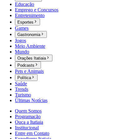
Educação
Emprego e Concursos
Entretenimento
Esportes
Games
Gastronomia
Jogos
Meio Ambiente
Mundo
Orações Itatiaia
Podcasts
Pets e Animais
Política
Saúde
Trends
Turismo
Últimas Notícias
Quem Somos
Programação
Ouça a Itatiaia
Institucional
Entre em Contato
Expediente Itatiaia