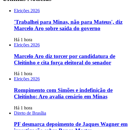
Eleições 2026
'Trabalhei para Minas, não para Mateus', diz
Marcelo Aro sobre saída do governo
Há 1 hora
Eleições 2026
Marcelo Aro diz torcer por candidatura de
Cleitinho e cita força eleitoral do senador
Há 1 hora
Eleições 2026
Rompimento com Simões e indefinição de
Cleitinho: Aro avalia cenário em Minas
Há 1 hora
Direto de Brasília
PF desmarca depoimento de Jaques Wagner em