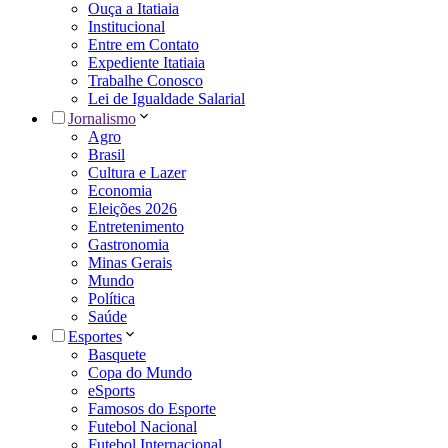
Ouça a Itatiaia
Institucional
Entre em Contato
Expediente Itatiaia
Trabalhe Conosco
Lei de Igualdade Salarial
Jornalismo
Agro
Brasil
Cultura e Lazer
Economia
Eleições 2026
Entretenimento
Gastronomia
Minas Gerais
Mundo
Política
Saúde
Esportes
Basquete
Copa do Mundo
eSports
Famosos do Esporte
Futebol Nacional
Futebol Internacional