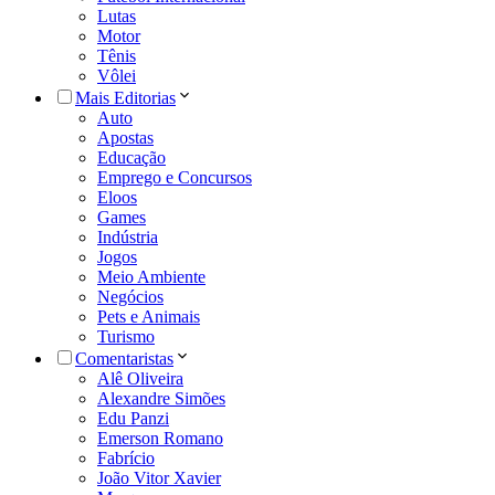
Lutas
Motor
Tênis
Vôlei
Mais Editorias
Auto
Apostas
Educação
Emprego e Concursos
Eloos
Games
Indústria
Jogos
Meio Ambiente
Negócios
Pets e Animais
Turismo
Comentaristas
Alê Oliveira
Alexandre Simões
Edu Panzi
Emerson Romano
Fabrício
João Vitor Xavier