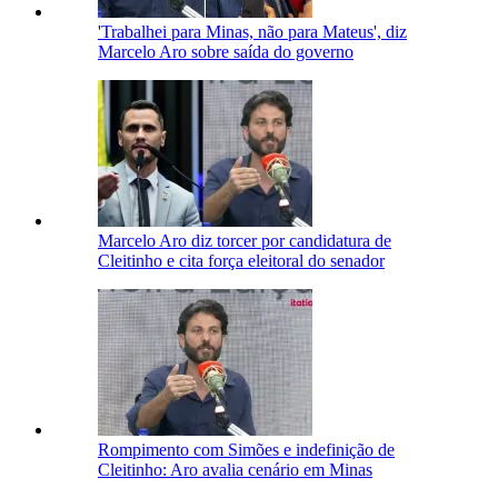
'Trabalhei para Minas, não para Mateus', diz
Marcelo Aro sobre saída do governo
Marcelo Aro diz torcer por candidatura de
Cleitinho e cita força eleitoral do senador
Rompimento com Simões e indefinição de
Cleitinho: Aro avalia cenário em Minas