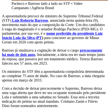
Pacheco e Barroso lado a lado no STF
•
Valter
Campanato | Agência Brasil
A aposentadoria precoce do ministro do Supremo Tribunal Federal
(STF)
Luís Roberto Barroso
, anunciada nesta quinta-feira (9),
movimenta mais do que a composição da Corte. Um dos candidatos
à vaga do magistrado é o senador Rodrigo Pacheco (PSD-MG). O
parlamentar, por sua vez, é o
nome preferido do presidente Luiz
Inácio Lula da Silva (PT
)
para concorrer ao governo de Minas
Gerais em 2026 com apoio petista.
Barroso já sinalizava a cogitação de deixar o cargo
precocemente
há mais de dois anos
. Inicialmente, a ideia era ter mais tempo junto
da esposa, que passava por um tratamento médico. Tereza Barroso
faleceu aos 57 anos, em 2023.
Os ministros do STF têm a aposentadoria compulsória determinada
ao completar 75 anos de idade. No caso de Barroso, a data chegaria
apenas em março de 2033.
Com a decisão de deixar precocemente o Supremo, Barroso deixa
uma vaga aberta que deve ter seu ocupante nomeado pelo presidente
Lula e submetido a uma sabatina no Senado. Essa será a terceira
indicação do petista no atual mandato. Cristiano Zanin e Flávio
Dino foram nomeados anteriormente.