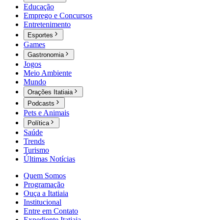
Educação
Emprego e Concursos
Entretenimento
Esportes
Games
Gastronomia
Jogos
Meio Ambiente
Mundo
Orações Itatiaia
Podcasts
Pets e Animais
Política
Saúde
Trends
Turismo
Últimas Notícias
Quem Somos
Programação
Ouça a Itatiaia
Institucional
Entre em Contato
Expediente Itatiaia