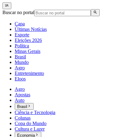
Buscar no portal
Capa
Últimas Notícias
Esporte
Eleições 2026
Política
Minas Gerais
Brasil
Mundo
Agro
Entretenimento
Eloos
Agro
Apostas
Auto
Brasil
Ciência e Tecnologia
Colunas
Copa do Mundo
Cultura e Lazer
Economia