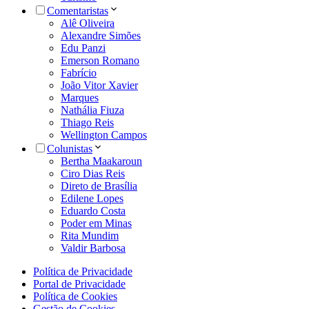
Comentaristas
Alê Oliveira
Alexandre Simões
Edu Panzi
Emerson Romano
Fabrício
João Vitor Xavier
Marques
Nathália Fiuza
Thiago Reis
Wellington Campos
Colunistas
Bertha Maakaroun
Ciro Dias Reis
Direto de Brasília
Edilene Lopes
Eduardo Costa
Poder em Minas
Rita Mundim
Valdir Barbosa
Política de Privacidade
Portal de Privacidade
Política de Cookies
Gestão de Cookies