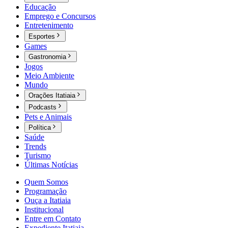
Educação
Emprego e Concursos
Entretenimento
Esportes
Games
Gastronomia
Jogos
Meio Ambiente
Mundo
Orações Itatiaia
Podcasts
Pets e Animais
Política
Saúde
Trends
Turismo
Últimas Notícias
Quem Somos
Programação
Ouça a Itatiaia
Institucional
Entre em Contato
Expediente Itatiaia