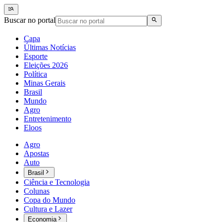
Buscar no portal
Capa
Últimas Notícias
Esporte
Eleições 2026
Política
Minas Gerais
Brasil
Mundo
Agro
Entretenimento
Eloos
Agro
Apostas
Auto
Brasil
Ciência e Tecnologia
Colunas
Copa do Mundo
Cultura e Lazer
Economia