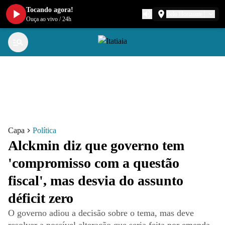
Tocando agora!
Belo Horizonte
Ouça ao vivo
/
24h
Capa
Política
Alckmin diz que governo tem
'compromisso com a questão
fiscal', mas desvia do assunto
déficit zero
O governo adiou a decisão sobre o tema, mas deve