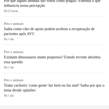
Por que alguns animais são vistos como pragas? Entenda o que
influencia nossa percepção
Há 22 horas
Pets e animais
Saiba como cães de apoio podem acelerar a recuperação de
pacientes após AVC
Há 1 dia
Pets e animais
Existiam dinossauros muito pequenos? Estudo recente abordou
essa questão
Há 1 dia
Pets e animais
Tratar cachorro 'como gente' faz bem ou faz mal? Saiba por que o
tema divide opiniões
Há 1 dia