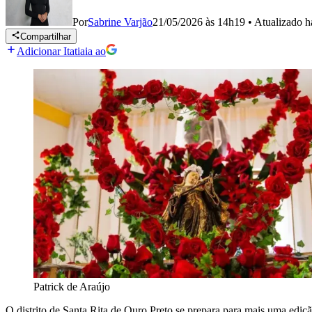
Por
Sabrine Varjão
21/05/2026 às 14h19
•
Atualizado
h
Compartilhar
Adicionar Itatiaia ao
Patrick de Araújo
O distrito de Santa Rita de Ouro Preto se prepara para mais uma ediç