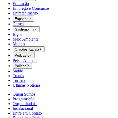
Educação
Emprego e Concursos
Entretenimento
Esportes
Games
Gastronomia
Jogos
Meio Ambiente
Mundo
Orações Itatiaia
Podcasts
Pets e Animais
Política
Saúde
Trends
Turismo
Últimas Notícias
Quem Somos
Programação
Ouça a Itatiaia
Institucional
Entre em Contato
Expediente Itatiaia