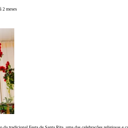
á 2 meses
ão da tradicional Festa de Santa Rita, uma das celebrações religiosas e