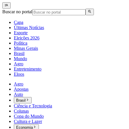
Buscar no portal
Capa
Últimas Notícias
Esporte
Eleições 2026
Política
Minas Gerais
Brasil
Mundo
Agro
Entretenimento
Eloos
Agro
Apostas
Auto
Brasil
Ciência e Tecnologia
Colunas
Copa do Mundo
Cultura e Lazer
Economia