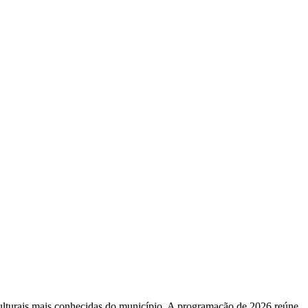
 culturais mais conhecidas do município. A programação de 2026 reúne