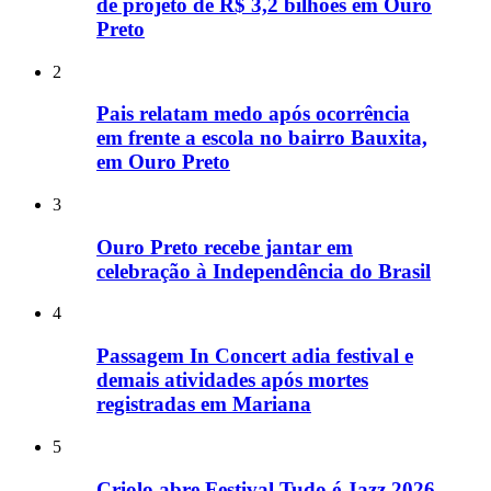
de projeto de R$ 3,2 bilhões em Ouro
Preto
2
Pais relatam medo após ocorrência
em frente a escola no bairro Bauxita,
em Ouro Preto
3
Ouro Preto recebe jantar em
celebração à Independência do Brasil
4
Passagem In Concert adia festival e
demais atividades após mortes
registradas em Mariana
5
Criolo abre Festival Tudo é Jazz 2026