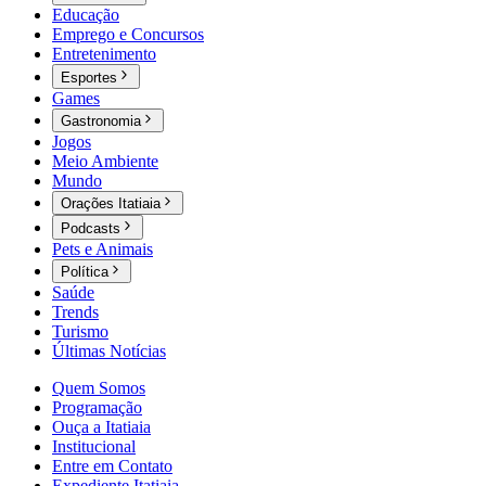
Educação
Emprego e Concursos
Entretenimento
Esportes
Games
Gastronomia
Jogos
Meio Ambiente
Mundo
Orações Itatiaia
Podcasts
Pets e Animais
Política
Saúde
Trends
Turismo
Últimas Notícias
Quem Somos
Programação
Ouça a Itatiaia
Institucional
Entre em Contato
Expediente Itatiaia