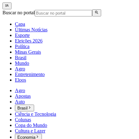
Buscar no portal
Capa
Últimas Notícias
Esporte
Eleições 2026
Política
Minas Gerais
Brasil
Mundo
Agro
Entretenimento
Eloos
Agro
Apostas
Auto
Brasil
Ciência e Tecnologia
Colunas
Copa do Mundo
Cultura e Lazer
Economia