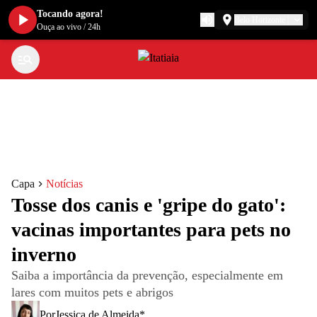
Tocando agora!
Belo Horizonte
Ouça ao vivo
/
24h
Capa
Notícias
Tosse dos canis e 'gripe do gato':
vacinas importantes para pets no
inverno
Saiba a importância da prevenção, especialmente em
lares com muitos pets e abrigos
Por
Jessica de Almeida*