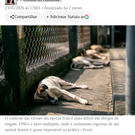
23/05/2026 às 17h01
•
Atualizado
há 2 meses
Compartilhar
Adicionar Itatiaia ao
O controle das viroses em épocas frias é mais difícil em abrigos de
resgate, ONGs e lares multipets, onde o isolamento rigoroso de um
animal doente é quase impossível na prática
•
Pexels