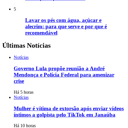
5
Lavar os pés com água, açúcar e
alecrim: para que serve e por que é
recomendável
Últimas Notícias
Notícias
Governo Lula propõe reunião a André
Mendonça e Polícia Federal para amenizar
crise
Há 5 horas
Notícias
Mulher é vítima de extorsão após enviar vídeos
íntimos a golpista pelo TikTok em Janaúba
Há 10 horas