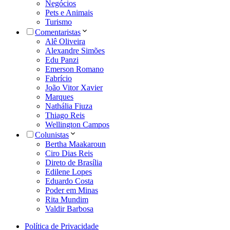
Negócios
Pets e Animais
Turismo
Comentaristas
Alê Oliveira
Alexandre Simões
Edu Panzi
Emerson Romano
Fabrício
João Vitor Xavier
Marques
Nathália Fiuza
Thiago Reis
Wellington Campos
Colunistas
Bertha Maakaroun
Ciro Dias Reis
Direto de Brasília
Edilene Lopes
Eduardo Costa
Poder em Minas
Rita Mundim
Valdir Barbosa
Política de Privacidade