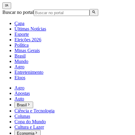
Buscar no portal
Capa
Últimas Notícias
Esporte
Eleições 2026
Política
Minas Gerais
Brasil
Mundo
Agro
Entretenimento
Eloos
Agro
Apostas
Auto
Brasil
Ciência e Tecnologia
Colunas
Copa do Mundo
Cultura e Lazer
Economia