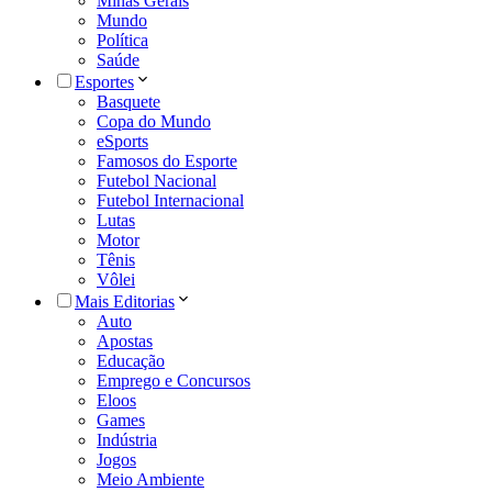
Minas Gerais
Mundo
Política
Saúde
Esportes
Basquete
Copa do Mundo
eSports
Famosos do Esporte
Futebol Nacional
Futebol Internacional
Lutas
Motor
Tênis
Vôlei
Mais Editorias
Auto
Apostas
Educação
Emprego e Concursos
Eloos
Games
Indústria
Jogos
Meio Ambiente