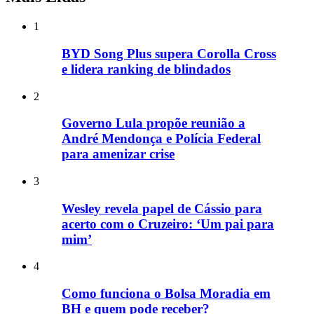
1
BYD Song Plus supera Corolla Cross
e lidera ranking de blindados
2
Governo Lula propõe reunião a
André Mendonça e Polícia Federal
para amenizar crise
3
Wesley revela papel de Cássio para
acerto com o Cruzeiro: ‘Um pai para
mim’
4
Como funciona o Bolsa Moradia em
BH e quem pode receber?