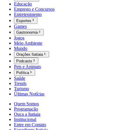
Educação
Emprego e Concursos
Entretenimento
Esportes
Games
Gastronomia
Jogos
Meio Ambiente
Mundo
Orações Itatiaia
Podcasts
Pets e Animais
Política
Saúde
Trends
Turismo
Últimas Notícias
Quem Somos
Programação
Ouça a Itatiaia
Institucional
Entre em Contato
Expediente Itatiaia