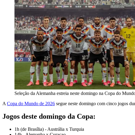
Seleção da Alemanha estreia neste domingo na Copa do Mund
A
Copa do Mundo de 2026
segue neste domingo com cinco jogos durant
Jogos deste domingo da Copa:
1h (de Brasília) - Austrália x Turquia
14h - Alemanha x Curaçao