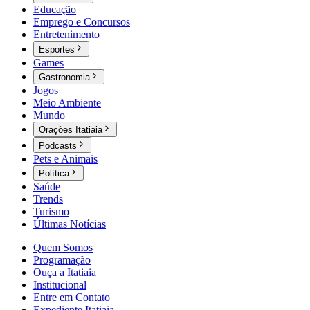
Educação
Emprego e Concursos
Entretenimento
Esportes
Games
Gastronomia
Jogos
Meio Ambiente
Mundo
Orações Itatiaia
Podcasts
Pets e Animais
Política
Saúde
Trends
Turismo
Últimas Notícias
Quem Somos
Programação
Ouça a Itatiaia
Institucional
Entre em Contato
Expediente Itatiaia