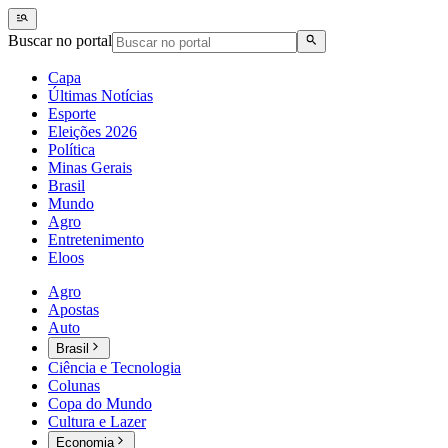
Buscar no portal
Capa
Últimas Notícias
Esporte
Eleições 2026
Política
Minas Gerais
Brasil
Mundo
Agro
Entretenimento
Eloos
Agro
Apostas
Auto
Brasil
Ciência e Tecnologia
Colunas
Copa do Mundo
Cultura e Lazer
Economia