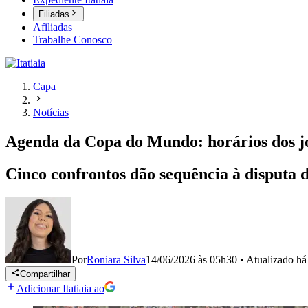
Filiadas
Afiliadas
Trabalhe Conosco
Capa
Notícias
Agenda da Copa do Mundo: horários dos jo
Cinco confrontos dão sequência à disputa
Por
Roniara Silva
14/06/2026 às 05h30
•
Atualizado
há
Compartilhar
Adicionar Itatiaia ao