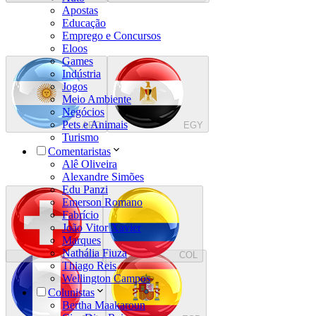
Apostas
Educação
Emprego e Concursos
Eloos
Games
Indústria
Jogos
Meio Ambiente
Negócios
Pets e Animais
ARG
EGY
Turismo
Comentaristas
Alê Oliveira
Alexandre Simões
Edu Panzi
Emerson Romano
Fabrício
João Vitor Xavier
Marques
Nathália Fiuza
SUI
COL
Thiago Reis
Wellington Campos
Colunistas
Bertha Maakaroun