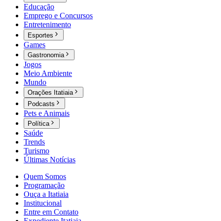
Educação
Emprego e Concursos
Entretenimento
Esportes
Games
Gastronomia
Jogos
Meio Ambiente
Mundo
Orações Itatiaia
Podcasts
Pets e Animais
Política
Saúde
Trends
Turismo
Últimas Notícias
Quem Somos
Programação
Ouça a Itatiaia
Institucional
Entre em Contato
Expediente Itatiaia