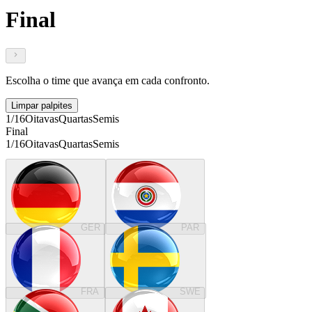
Final
Escolha o time que avança em cada confronto.
Limpar palpites
1/16
Oitavas
Quartas
Semis
Final
1/16
Oitavas
Quartas
Semis
GER
PAR
FRA
SWE