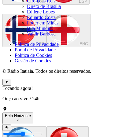
Ciro Dias Reis
FRA
ESP
Direto de Brasília
Edilene Lopes
Eduardo Costa
Poder em Minas
Rita Mundim
Valdir Barbosa
Política de Privacidade
NOR
ENG
Portal de Privacidade
Política de Cookies
Gestão de Cookies
© Rádio Itatiaia. Todos os direitos reservados.
Tocando agora!
Ouça ao vivo
/
24h
Belo Horizonte