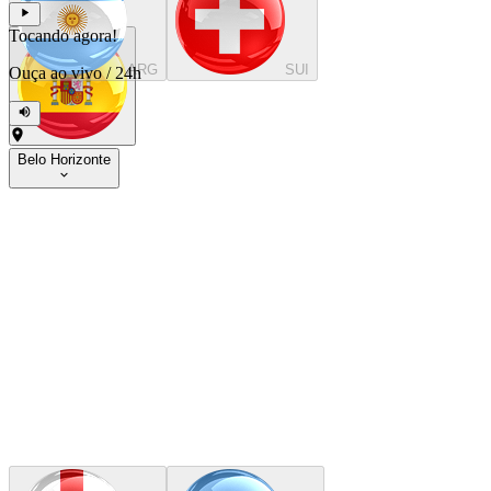
Tocando agora!
ARG
SUI
Ouça ao vivo
/
24h
Belo Horizonte