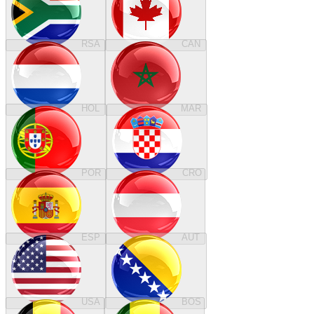
RSA
CAN
HOL
MAR
POR
CRO
ESP
AUT
USA
BOS