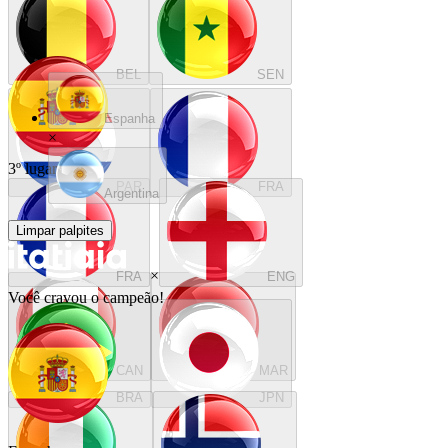
BEL
SEN
Espanha
×
3º lugar
PAR
FRA
Argentina
Limpar palpites
×
FRA
ENG
Você cravou o campeão!
CAN
MAR
BRA
JPN