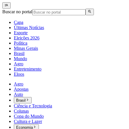
Buscar no portal
Capa
Últimas Notícias
Esporte
Eleições 2026
Política
Minas Gerais
Brasil
Mundo
Agro
Entretenimento
Eloos
Agro
Apostas
Auto
Brasil
Ciência e Tecnologia
Colunas
Copa do Mundo
Cultura e Lazer
Economia