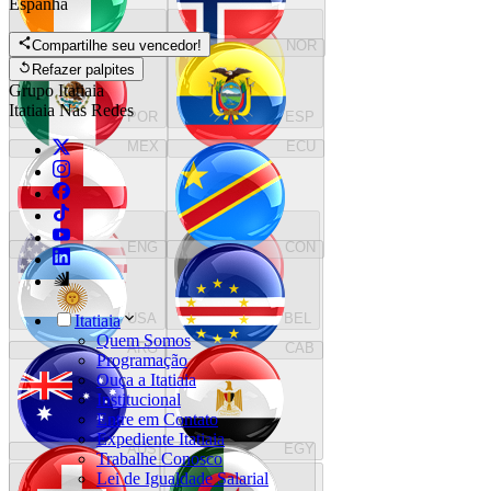
Espanha
Compartilhe seu vencedor!
CDM
NOR
Refazer palpites
Grupo Itatiaia
Itatiaia Nas Redes
POR
ESP
MEX
ECU
ENG
CON
USA
BEL
Itatiaia
Quem Somos
ARG
CAB
Programação
Ouça a Itatiaia
Institucional
Entre em Contato
Expediente Itatiaia
AUS
EGY
Trabalhe Conosco
Lei de Igualdade Salarial