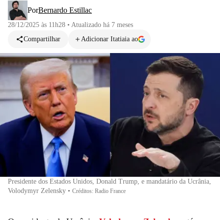
Por
Bernardo Estillac
28/12/2025 às 11h28
•
Atualizado
há 7 meses
Compartilhar
Adicionar Itatiaia ao
Presidente dos Estados Unidos, Donald Trump, e mandatário da Ucrânia,
Volodymyr Zelensky
•
Créditos: Radio France