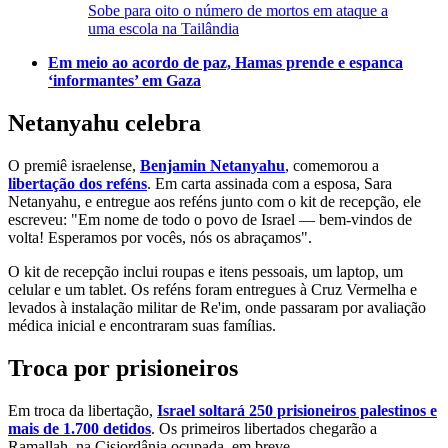
Sobe para oito o número de mortos em ataque a
uma escola na Tailândia
Em meio ao acordo de paz, Hamas prende e espanca
‘informantes’ em Gaza
Netanyahu celebra
O premiê israelense,
Benjamin Netanyahu
, comemorou a
libertação dos reféns
. Em carta assinada com a esposa, Sara
Netanyahu, e entregue aos reféns junto com o kit de recepção, ele
escreveu: "Em nome de todo o povo de Israel — bem-vindos de
volta! Esperamos por vocês, nós os abraçamos".
O kit de recepção inclui roupas e itens pessoais, um laptop, um
celular e um tablet. Os reféns foram entregues à Cruz Vermelha e
levados à instalação militar de Re'im, onde passaram por avaliação
médica inicial e encontraram suas famílias.
Troca por prisioneiros
Em troca da libertação,
Israel soltará 250 prisioneiros palestinos e
mais de 1.700 detidos
. Os primeiros libertados chegarão a
Ramallah, na Cisjordânia ocupada, em breve.