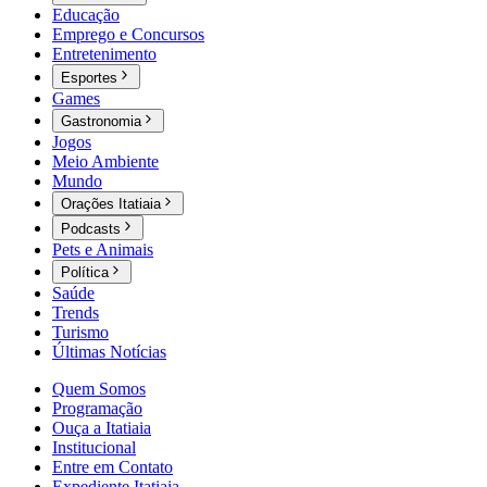
Educação
Emprego e Concursos
Entretenimento
Esportes
Games
Gastronomia
Jogos
Meio Ambiente
Mundo
Orações Itatiaia
Podcasts
Pets e Animais
Política
Saúde
Trends
Turismo
Últimas Notícias
Quem Somos
Programação
Ouça a Itatiaia
Institucional
Entre em Contato
Expediente Itatiaia