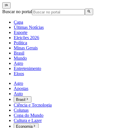
Buscar no portal
Capa
Últimas Notícias
Esporte
Eleições 2026
Política
Minas Gerais
Brasil
Mundo
Agro
Entretenimento
Eloos
Agro
Apostas
Auto
Brasil
Ciência e Tecnologia
Colunas
Copa do Mundo
Cultura e Lazer
Economia