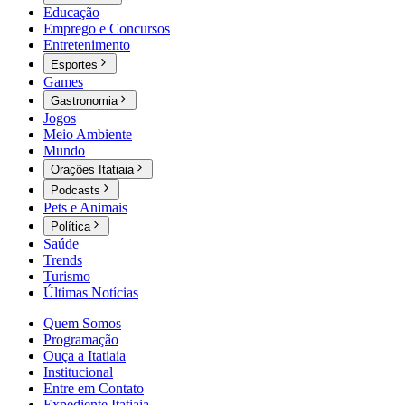
Educação
Emprego e Concursos
Entretenimento
Esportes
Games
Gastronomia
Jogos
Meio Ambiente
Mundo
Orações Itatiaia
Podcasts
Pets e Animais
Política
Saúde
Trends
Turismo
Últimas Notícias
Quem Somos
Programação
Ouça a Itatiaia
Institucional
Entre em Contato
Expediente Itatiaia