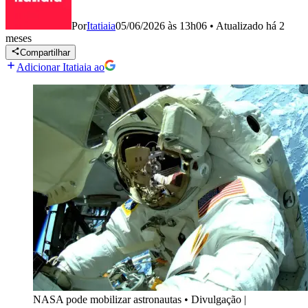
Por
Itatiaia
05/06/2026 às 13h06
•
Atualizado
há 2
meses
Compartilhar
Adicionar Itatiaia ao
NASA pode mobilizar astronautas
•
Divulgação |