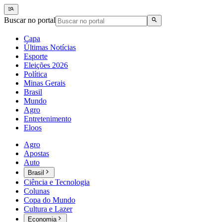
Buscar no portal
Capa
Últimas Notícias
Esporte
Eleições 2026
Política
Minas Gerais
Brasil
Mundo
Agro
Entretenimento
Eloos
Agro
Apostas
Auto
Brasil
Ciência e Tecnologia
Colunas
Copa do Mundo
Cultura e Lazer
Economia