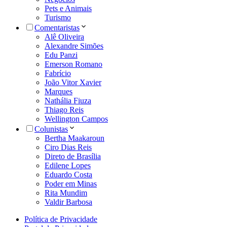
Pets e Animais
Turismo
Comentaristas
Alê Oliveira
Alexandre Simões
Edu Panzi
Emerson Romano
Fabrício
João Vitor Xavier
Marques
Nathália Fiuza
Thiago Reis
Wellington Campos
Colunistas
Bertha Maakaroun
Ciro Dias Reis
Direto de Brasília
Edilene Lopes
Eduardo Costa
Poder em Minas
Rita Mundim
Valdir Barbosa
Política de Privacidade