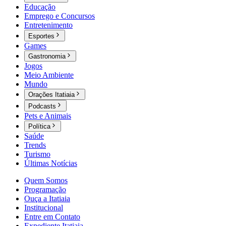
Educação
Emprego e Concursos
Entretenimento
Esportes
Games
Gastronomia
Jogos
Meio Ambiente
Mundo
Orações Itatiaia
Podcasts
Pets e Animais
Política
Saúde
Trends
Turismo
Últimas Notícias
Quem Somos
Programação
Ouça a Itatiaia
Institucional
Entre em Contato
Expediente Itatiaia