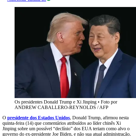
Os presidentes Donald Trump e Xi Jinping
•
Foto por
ANDREW CABALLERO-REYNOLDS / AFP
O
presidente dos Estados Unidos
, Donald Trump, afirmou nesta
quinta-feira (14) que comentários atribuídos ao líder chinês Xi
Jinping sobre um possível “declínio” dos EUA teriam como alvo o
governo do ex-presidente Joe Biden, e não sua atual administração.