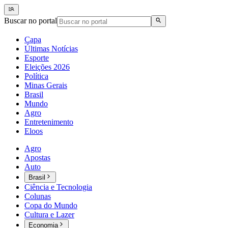
Buscar no portal
Capa
Últimas Notícias
Esporte
Eleições 2026
Política
Minas Gerais
Brasil
Mundo
Agro
Entretenimento
Eloos
Agro
Apostas
Auto
Brasil
Ciência e Tecnologia
Colunas
Copa do Mundo
Cultura e Lazer
Economia