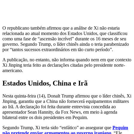
O republicano também afirmou que a análise de Xi não estaria
relacionada ao atual momento dos Estados Unidos, que classificou
como uma fase de “ascensão incrível” durante os 16 meses de seu
governo. Segundo Trump, o líder chinês ainda o teria parabenizado
por “tantos sucessos extraordinários em tão curto período”.
A publicação, no entanto, não informa quando nem em que contexto
Xi Jinping teria feito as declarações citadas pelo presidente norte-
americano.
Estados Unidos, China e Irã
Nesta quinta-feira (14), Donalt Trump afirmou que o líder chinês, Xi
Jinping, garantiu que a China não fornecerá equipamentos militares
ao Irã. A declaração foi feita durante entrevista concedida ao
apresentador Sean Hannity, da Fox News, em meio à agenda
bilateral entre os dois presidentes em Pequim.
Segundo Trump, Xi teria sido “enfático” ao assegurar que
Pequim
não pretende enviar armamentos ao governo iraniano
. “Ele