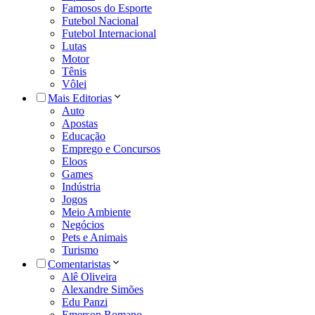
Famosos do Esporte
Futebol Nacional
Futebol Internacional
Lutas
Motor
Tênis
Vôlei
Mais Editorias
Auto
Apostas
Educação
Emprego e Concursos
Eloos
Games
Indústria
Jogos
Meio Ambiente
Negócios
Pets e Animais
Turismo
Comentaristas
Alê Oliveira
Alexandre Simões
Edu Panzi
Emerson Romano