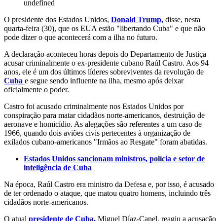
undefined
O presidente dos Estados Unidos,
Donald Trump,
disse, nesta
quarta-feira (30), que os EUA estão "libertando Cuba" e que não
pode dizer o que acontecerá com a ilha no futuro.
A declaração aconteceu horas depois do Departamento de Justiça
acusar criminalmente o ex-presidente cubano Raúl Castro. Aos 94
anos, ele é um dos últimos líderes sobreviventes da revolução de
Cuba
e segue sendo influente na ilha, mesmo após deixar
oficialmente o poder.
Castro foi acusado criminalmente nos Estados Unidos por
conspiração para matar cidadãos norte-americanos, destruição de
aeronave e homicídio. As alegações são referentes a um caso de
1966, quando dois aviões civis pertecentes à organização de
exilados cubano-americanos "Irmãos ao Resgate" foram abatidas.
Estados Unidos sancionam ministros, polícia e setor de
inteligência de Cuba
Na época, Raúl Castro era ministro da Defesa e, por isso, é acusado
de ter ordenado o ataque, que matou quatro homens, incluindo três
cidadãos norte-americanos.
O atual
presidente de Cuba,
Miguel Díaz-Canel, reagiu a acusação