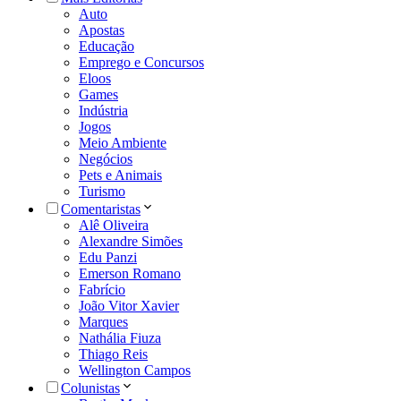
Auto
Apostas
Educação
Emprego e Concursos
Eloos
Games
Indústria
Jogos
Meio Ambiente
Negócios
Pets e Animais
Turismo
Comentaristas
Alê Oliveira
Alexandre Simões
Edu Panzi
Emerson Romano
Fabrício
João Vitor Xavier
Marques
Nathália Fiuza
Thiago Reis
Wellington Campos
Colunistas