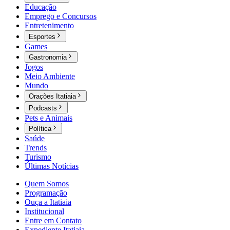
Educação
Emprego e Concursos
Entretenimento
Esportes
Games
Gastronomia
Jogos
Meio Ambiente
Mundo
Orações Itatiaia
Podcasts
Pets e Animais
Política
Saúde
Trends
Turismo
Últimas Notícias
Quem Somos
Programação
Ouça a Itatiaia
Institucional
Entre em Contato
Expediente Itatiaia