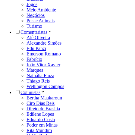
Jogos
Meio Ambiente
Negócios
Pets e Animais
Turismo
Comentaristas
Alê Oliveira
Alexandre Simões
Edu Panzi
Emerson Romano
Fabrício
João Vitor Xavier
Marques
Nathália Fiuza
Thiago Reis
Wellington Campos
Colunistas
Bertha Maakaroun
Ciro Dias Reis
Direto de Brasília
Edilene Lopes
Eduardo Costa
Poder em Minas
Rita Mundim