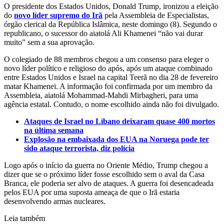
O presidente dos Estados Unidos, Donald Trump, ironizou a eleição
do
novo líder supremo do Irã
pela Assembleia de Especialistas,
órgão clerical da República Islâmica, neste domingo (8). Segundo o
republicano, o sucessor do aiatolá Ali Khamenei “não vai durar
muito” sem a sua aprovação.
O colegiado de 88 membros chegou a um consenso para eleger o
novo líder político e religioso do após, após um ataque combinado
entre Estados Unidos e Israel na capital Teerã no dia 28 de fevereiro
matar Khamenei. A informação foi confirmada por um membro da
Assembleia, aiatolá Mohammad-Mahdi Mirbagheri, para uma
agência estatal. Contudo, o nome escolhido ainda não foi divulgado.
Ataques de Israel no Líbano deixaram quase 400 mortos
na última semana
Explosão na embaixada dos EUA na Noruega pode ter
sido ataque terrorista, diz polícia
Logo após o início da guerra no Oriente Médio, Trump chegou a
dizer que se o próximo líder fosse escolhido sem o aval da Casa
Branca, ele poderia ser alvo de ataques. A guerra foi desencadeada
pelos EUA por uma suposta ameaça de que o Irã estaria
desenvolvendo armas nucleares.
Leia também