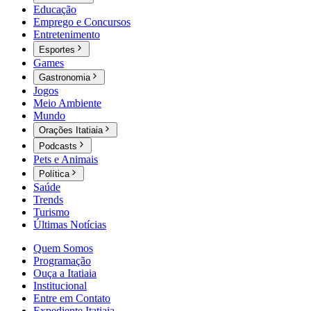
Educação
Emprego e Concursos
Entretenimento
Esportes
Games
Gastronomia
Jogos
Meio Ambiente
Mundo
Orações Itatiaia
Podcasts
Pets e Animais
Política
Saúde
Trends
Turismo
Últimas Notícias
Quem Somos
Programação
Ouça a Itatiaia
Institucional
Entre em Contato
Expediente Itatiaia