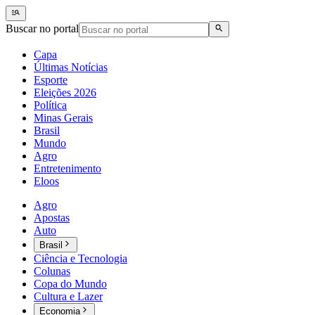
Buscar no portal
Capa
Últimas Notícias
Esporte
Eleições 2026
Política
Minas Gerais
Brasil
Mundo
Agro
Entretenimento
Eloos
Agro
Apostas
Auto
Brasil
Ciência e Tecnologia
Colunas
Copa do Mundo
Cultura e Lazer
Economia